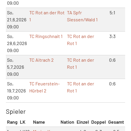
09:00
So,
TC Rot an der Rot
TA Spfr
5:1
11:
21.6.2026
1
Siessen/Wald 1
09:00
So,
TC Ringschnait 1
TC Rot an der
3:3
7:
28.6.2026
Rot 1
09:00
So,
TC Aitrach 2
TC Rot an der
0:6
0:
5.7.2026
Rot 1
09:00
So,
TC Feuerstein-
TC Rot an der
0:6
3:
19.7.2026
Hürbel 2
Rot 1
09:00
Spieler
Rang
LK
Name
Nation
Einzel
Doppel
Gesamt