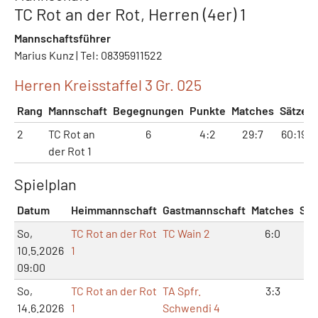
TC Rot an der Rot, Herren (4er) 1
Mannschaftsführer
Marius Kunz | Tel: 08395911522
Herren Kreisstaffel 3 Gr. 025
Rang
Mannschaft
Begegnungen
Punkte
Matches
Sätze
2
TC Rot an
6
4:2
29:7
60:19
der Rot 1
Spielplan
Datum
Heimmannschaft
Gastmannschaft
Matches
Sät
So,
TC Rot an der Rot
TC Wain 2
6:0
12
10.5.2026
1
09:00
So,
TC Rot an der Rot
TA Spfr.
3:3
7:
14.6.2026
1
Schwendi 4