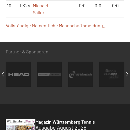
10
LK24
Michael
0:0
0:0
0:0
Sailer
Vollständige Namentliche Mannschaftsmeldung...
Partner & Sponsoren
Magazin Württemberg Tennis
Ausgabe August 2026