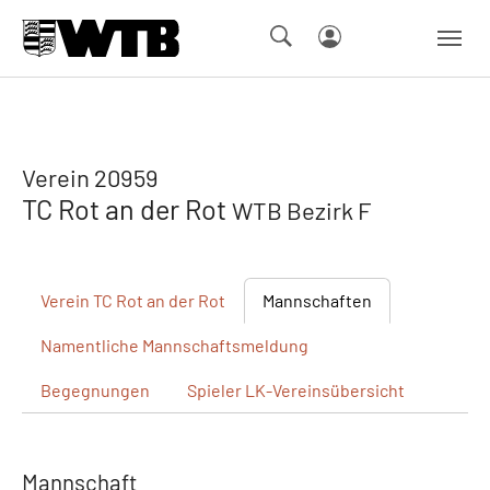
Skip to main navigation
Springe zum Seiteninhalt
Skip to page footer
Verein 20959
TC Rot an der Rot
WTB Bezirk F
Verein
TC Rot an der Rot
Mannschaften
Namentliche
Mannschaftsmeldung
Begegnungen
Spieler
LK-Vereinsübersicht
Mannschaft