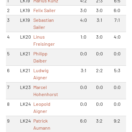
1
LK19
Marius Kunz
4:2
2:3
6:5
2
LK19
Felix Sailer
3:0
3:0
6:0
3
LK19
Sebastian
4:0
3:1
7:1
Sailer
4
LK20
Linus
1:0
3:0
4:0
Freisinger
5
LK21
Philipp
0:0
0:0
0:0
Daiber
6
LK21
Ludwig
3:1
2:2
5:3
Aigner
7
LK23
Marcel
0:0
0:0
0:0
Hohenhorst
8
LK24
Leopold
0:0
0:0
0:0
Aigner
9
LK24
Patrick
6:0
3:2
9:2
Aumann