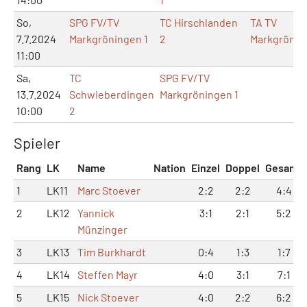
So,
SPG FV/TV
TC Hirschlanden
TA TV
7.7.2024
Markgröningen 1
2
Markgrönin
11:00
Sa,
TC
SPG FV/TV
13.7.2024
Schwieberdingen
Markgröningen 1
10:00
2
Spieler
Rang
LK
Name
Nation
Einzel
Doppel
Gesamt
1
LK11
Marc Stoever
2:2
2:2
4:4
2
LK12
Yannick
3:1
2:1
5:2
Münzinger
3
LK13
Tim Burkhardt
0:4
1:3
1:7
4
LK14
Steffen Mayr
4:0
3:1
7:1
5
LK15
Nick Stoever
4:0
2:2
6:2