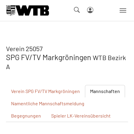
Skip to main navigation
Springe zum Seiteninhalt
Skip to page footer
Verein 25057
SPG FV/TV Markgröningen
WTB Bezirk
A
Verein
SPG FV/TV Markgröningen
Mannschaften
Namentliche
Mannschaftsmeldung
Begegnungen
Spieler
LK-Vereinsübersicht