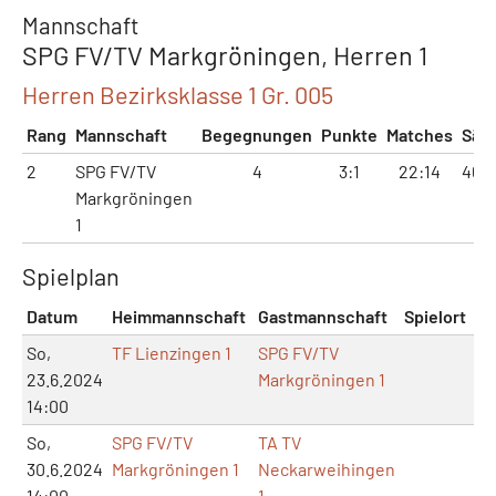
Mannschaft
SPG FV/TV Markgröningen, Herren 1
Herren Bezirksklasse 1 Gr. 005
Rang
Mannschaft
Begegnungen
Punkte
Matches
Sät
2
SPG FV/TV
4
3:1
22:14
46:
Markgröningen
1
Spielplan
Datum
Heimmannschaft
Gastmannschaft
Spielort
So,
TF Lienzingen 1
SPG FV/TV
23.6.2024
Markgröningen 1
14:00
So,
SPG FV/TV
TA TV
30.6.2024
Markgröningen 1
Neckarweihingen
14:00
1