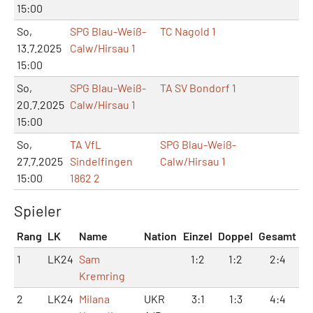
15:00
So,
SPG Blau-Weiß-
TC Nagold 1
13.7.2025
Calw/Hirsau 1
15:00
So,
SPG Blau-Weiß-
TA SV Bondorf 1
20.7.2025
Calw/Hirsau 1
15:00
So,
TA VfL
SPG Blau-Weiß-
27.7.2025
Sindelfingen
Calw/Hirsau 1
15:00
1862 2
Spieler
Rang
LK
Name
Nation
Einzel
Doppel
Gesamt
1
LK24
Sam
1:2
1:2
2:4
Kremring
2
LK24
Milana
UKR
3:1
1:3
4:4