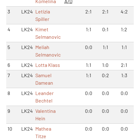
Komelina
A/D
3
LK24
Letizia
2:1
2:1
4:2
Spiller
4
LK24
Kimet
1:1
0:1
1:2
Selmanovic
5
LK24
Meliah
0:0
1:1
1:1
Selmanovic
6
LK24
Lotta Klass
1:1
1:0
2:1
7
LK24
Samuel
1:1
0:2
1:3
Damean
8
LK24
Leander
0:0
0:0
0:0
Bechtel
9
LK24
Valentina
0:0
0:0
0:0
Hein
10
LK24
Mathea
0:0
0:0
0:0
Titze