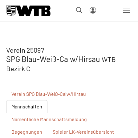
Skip to main navigation
Springe zum Seiteninhalt
Skip to page footer
Verein 25097
SPG Blau-Weiß-Calw/Hirsau
WTB
Bezirk C
Verein
SPG Blau-Weiß-Calw/Hirsau
Mannschaften
Namentliche
Mannschaftsmeldung
Begegnungen
Spieler
LK-Vereinsübersicht