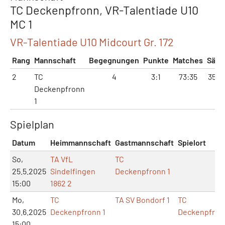
TC Deckenpfronn, VR-Talentiade U10
MC 1
VR-Talentiade U10 Midcourt Gr. 172
Rang
Mannschaft
Begegnungen
Punkte
Matches
Sätz
2
TC
4
3:1
73:35
35:1
Deckenpfronn
1
Spielplan
Datum
Heimmannschaft
Gastmannschaft
Spielort
So,
TA VfL
TC
25.5.2025
Sindelfingen
Deckenpfronn 1
15:00
1862 2
Mo,
TC
TA SV Bondorf 1
TC
30.6.2025
Deckenpfronn 1
Deckenpfron
15:00