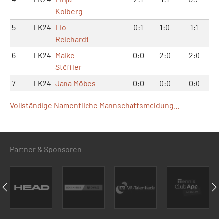
Kolberg
5
LK24
Lio
0:1
1:0
1:1
Reichardt
6
LK24
Maike
0:0
2:0
2:0
Stöffler
7
LK24
Jana Möbes
0:0
0:0
0:0
Vollständige Namentliche Mannschaftsmeldung...
Partner & Sponsoren