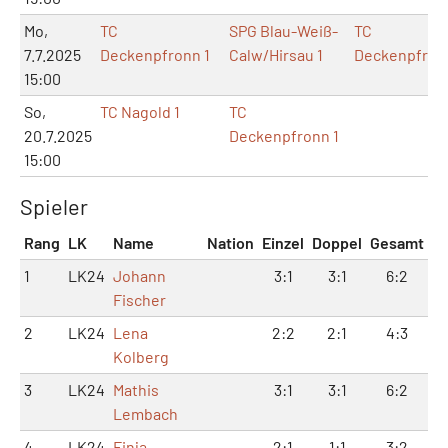
Mo,
TC
SPG Blau-Weiß-
TC
7.7.2025
Deckenpfronn 1
Calw/Hirsau 1
Deckenpfron
15:00
So,
TC Nagold 1
TC
20.7.2025
Deckenpfronn 1
15:00
Spieler
Rang
LK
Name
Nation
Einzel
Doppel
Gesamt
1
LK24
Johann
3:1
3:1
6:2
Fischer
2
LK24
Lena
2:2
2:1
4:3
Kolberg
3
LK24
Mathis
3:1
3:1
6:2
Lembach
4
LK24
Finja
2:1
1:1
3:2