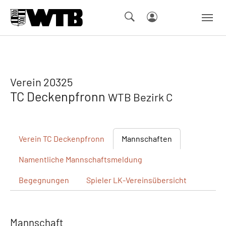
Skip to main navigation
Springe zum Seiteninhalt
Skip to page footer
Verein 20325
TC Deckenpfronn
WTB Bezirk C
Verein
TC Deckenpfronn
Mannschaften
Namentliche
Mannschaftsmeldung
Begegnungen
Spieler
LK-Vereinsübersicht
Mannschaft