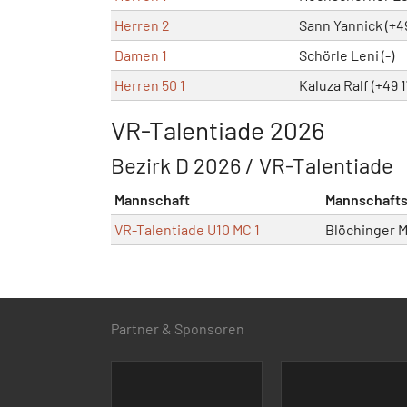
Herren 2
Sann Yannick (+4
Damen 1
Schörle Leni (-)
Herren 50 1
Kaluza Ralf (+49 
VR-Talentiade 2026
Bezirk D 2026 / VR-Talentiade
Mannschaft
Mannschafts
VR-Talentiade U10 MC 1
Blöchinger M
Partner & Sponsoren