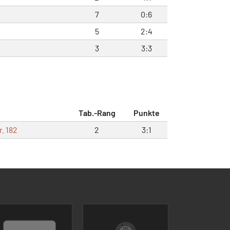
7
0:6
5
2:4
3
3:3
Tab.-Rang
Punkte
. 182
2
3:1