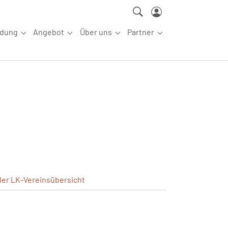
ldung
Angebot
Über uns
Partner
ettkampfsport"
Submenu for "Aus-/Fortbildung"
Submenu for "Angebot"
Submenu for "Über uns"
Submenu for "Partn
ler
LK-Vereinsübersicht