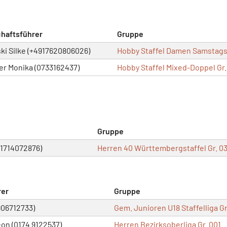
haftsführer
Gruppe
i Silke (+4917620806026)
Hobby Staffel Damen Samstags
er Monika (0733162437)
Hobby Staffel Mixed-Doppel Gr.
Gruppe
01714072876)
Herren 40 Württembergstaffel Gr. 0
rer
Gruppe
906712733)
Gem. Junioren U18 Staffelliga Gr
on (0174 9122537)
Herren Bezirksoberliga Gr. 001