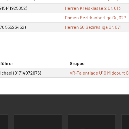
915141925052)
Herren Kreisklasse 2 Gr. 013
Damen Bezirksoberliga Gr. 027
176 55523452)
Herren 50 Bezirksliga Gr. 071
führer
Gruppe
ichael (01714072876)
VR-Talentiade U10 Midcourt Gr