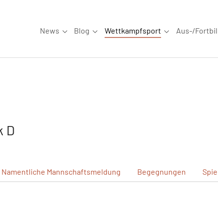
News
Blog
Wettkampfsport
Aus-/Fortbi
Submenu for "News"
Submenu for "Blog"
Submenu for "W
k D
Namentliche
Mannschaftsmeldung
Begegnungen
Spie