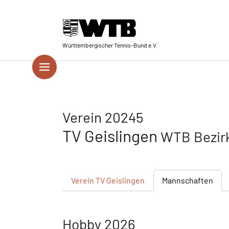
Skip to main navigation
Springe zum Seiteninhalt
Skip to page footer
Württembergischer Tennis-Bund e.V.
Verein 20245
TV Geislingen
WTB Bezir
Verein
TV Geislingen
Mannschaften
Hobby 2026