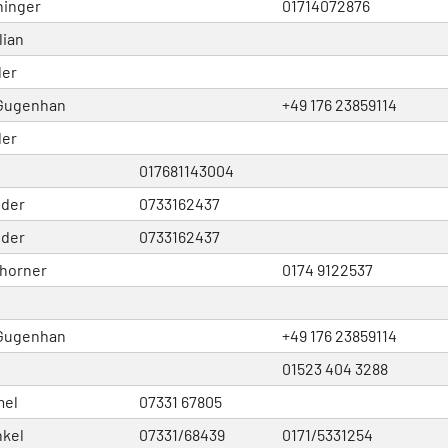
hinger
01714072876
lian
ler
-Gugenhan
+49 176 23859114
ler
017681143004
öder
0733162437
öder
0733162437
horner
0174 9122537
-Gugenhan
+49 176 23859114
01523 404 3288
mel
07331 67805
nkel
07331/68439
0171/5331254