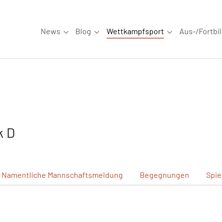
News
Blog
Wettkampfsport
Aus-/Fortbi
Submenu for "News"
Submenu for "Blog"
Submenu for "W
k D
Namentliche
Mannschaftsmeldung
Begegnungen
Spie