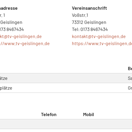
nadresse
Vereinsanschrift
. 1
Voßstr.1
 Geislingen
73312 Geislingen
0173 8467434
Tel: 0173 8467434
akt@
tv-geislingen.de
kontakt@
tv-geislingen.de
://www.tv-geislingen.de
https://www.tv-geislingen.d
B
ätze
S
plätze
G
Telefon
Mobil