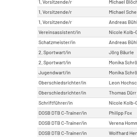
1. Vorsitzende/r
Michael Blöc
1. Vorsitzende/r
Michael Sche
1. Vorsitzende/r
Andreas Büh
Vereinsassistent/in
Nicole Kolb
Schatzmeister/in
Andreas Büh
2. Sportwart/in
Jörg Bäurle
2. Sportwart/in
Monika Schr
Jugendwart/in
Monika Schr
Oberschiedsrichter/in
Leon Hochsc
Oberschiedsrichter/in
Thomas Dürr
Schriftführer/in
Nicole Kolb
DOSB DTB C-Trainer/in
Philipp Fox
DOSB DTB C-Trainer/in
Verena Hom
DOSB DTB C-Trainer/in
Wolfhard He