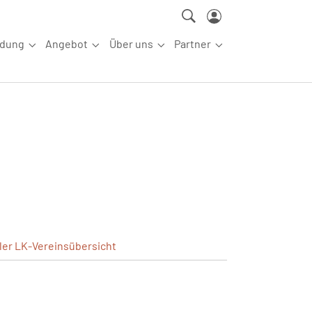
ldung
Angebot
Über uns
Partner
ettkampfsport"
Submenu for "Aus-/Fortbildung"
Submenu for "Angebot"
Submenu for "Über uns"
Submenu for "Partn
ler
LK-Vereinsübersicht