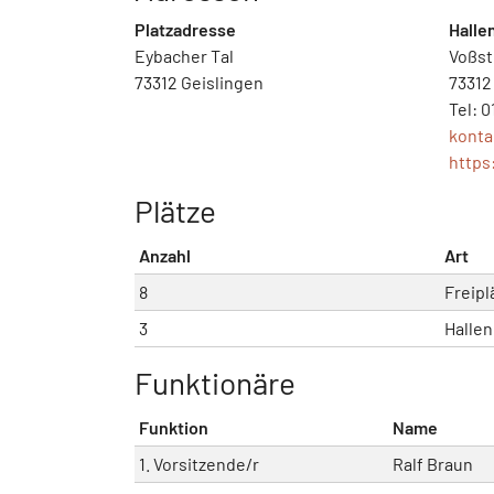
Platzadresse
Halle
Eybacher Tal
Voßstr
73312 Geislingen
73312
Tel: 
kont
https
Plätze
Anzahl
Art
8
Freipl
3
Hallen
Funktionäre
Funktion
Name
1. Vorsitzende/r
Ralf Braun