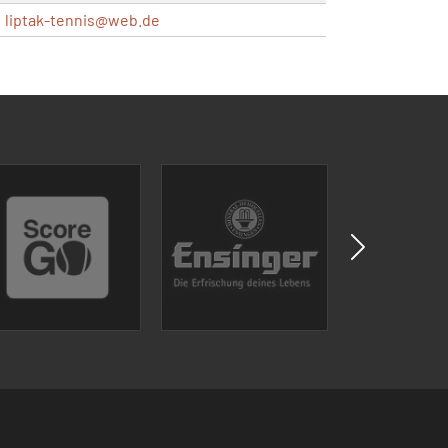
liptak-tennis@
web.de