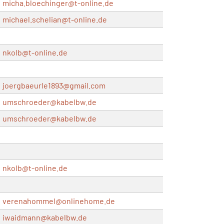
micha.bloechinger@
t-online.de
michael.schelian@
t-online.de
nkolb@
t-online.de
joergbaeurle1893@
gmail.com
umschroeder@
kabelbw.de
umschroeder@
kabelbw.de
nkolb@
t-online.de
verenahommel@
onlinehome.de
iwaidmann@
kabelbw.de