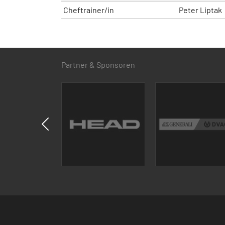
Cheftrainer/in
Peter Liptak
Partner & Sponsoren