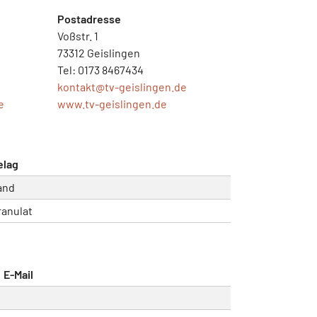
Postadresse
Voßstr. 1
73312 Geislingen
Tel: 0173 8467434
kontakt@
tv-geislingen.de
e
www.tv-geislingen.de
elag
and
ranulat
E-Mail