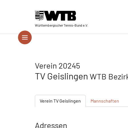
Skip to main navigation
Springe zum Seiteninhalt
Skip to page footer
Württembergischer Tennis-Bund e.V.
Verein 20245
TV Geislingen
WTB Bezir
Verein
TV Geislingen
Mannschaften
Adressen