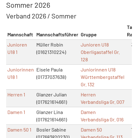
Sommer 2026
Verband 2026 / Sommer
Tab.-
Mannschaft
Mannschaftsführer
Gruppe
Rang
Junioren
Müller Robin
Junioren U18
3
U18 1
(01621310224)
Oberligastaffel Gr.
128
Juniorinnen
Eisele Paula
Juniorinnen U18
1
U18 1
(01737037638)
Württembergstaffel
Gr. 132
Herren 1
Glanzer Julian
Herren
1
(017621614661)
Verbandsliga Gr. 007
Damen 1
Glanzer Lina
Damen
1
(017621614661)
Verbandsliga Gr. 016
Damen 50 1
Bosler Sabine
Damen 50
7
(017683820230)
Verbandsliga Gr. 113