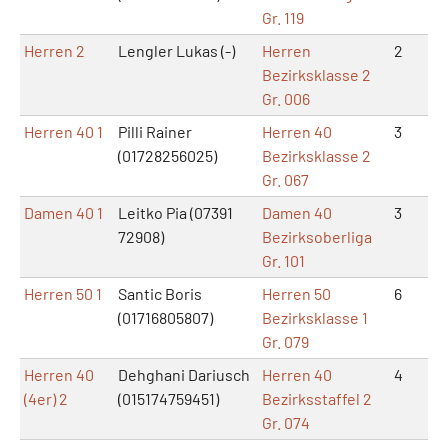
Gr. 119
Herren 2
Lengler Lukas (-)
Herren
2
6
Bezirksklasse 2
Gr. 006
Herren 40 1
Pilli Rainer
Herren 40
3
3
(01728256025)
Bezirksklasse 2
Gr. 067
Damen 40 1
Leitko Pia (07391
Damen 40
3
3
72908)
Bezirksoberliga
Gr. 101
Herren 50 1
Santic Boris
Herren 50
6
0
(01716805807)
Bezirksklasse 1
Gr. 079
Herren 40
Dehghani Dariusch
Herren 40
4
1
(4er) 2
(015174759451)
Bezirksstaffel 2
Gr. 074