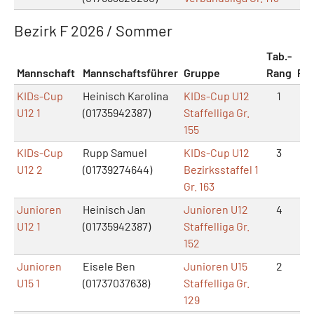
Bezirk F 2026 / Sommer
Tab.-
Mannschaft
Mannschaftsführer
Gruppe
Rang
Pu
KIDs-Cup
Heinisch Karolina
KIDs-Cup U12
1
5
U12 1
(01735942387)
Staffelliga Gr.
155
KIDs-Cup
Rupp Samuel
KIDs-Cup U12
3
4
U12 2
(01739274644)
Bezirksstaffel 1
Gr. 163
Junioren
Heinisch Jan
Junioren U12
4
2
U12 1
(01735942387)
Staffelliga Gr.
152
Junioren
Eisele Ben
Junioren U15
2
4
U15 1
(01737037638)
Staffelliga Gr.
129