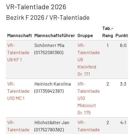
VR-Talentiade 2026
Bezirk F 2026 / VR-Talentiade
Tab.-
Mannschaft
Mannschaftsführer
Gruppe
Rang
Punkte
VR-
Schönherr Mia
VR-
1
6:0
Talentiade
(01752081360)
Talentiade
U9 KF 1
U9
Kleinfeld
Gr. 171
VR-
Heinisch Karolina
VR-
2
3:3
Talentiade
(01735942387)
Talentiade
U10 MC 1
U10
Midcourt
Gr. 175
VR-
Höchstädter Jan
VR-
2
4:1
Talentiade
(01752780382)
Talentiade