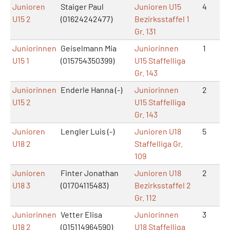
Junioren
Staiger Paul
Junioren U15
4
2
U15 2
(01624242477)
Bezirksstaffel 1
Gr. 131
Juniorinnen
Geiselmann Mia
Juniorinnen
1
5
U15 1
(015754350399)
U15 Staffelliga
Gr. 143
Juniorinnen
Enderle Hanna (-)
Juniorinnen
2
4
U15 2
U15 Staffelliga
Gr. 143
Junioren
Lengler Luis (-)
Junioren U18
5
2
U18 2
Staffelliga Gr.
109
Junioren
Finter Jonathan
Junioren U18
2
4
U18 3
(01704115483)
Bezirksstaffel 2
Gr. 112
Juniorinnen
Vetter Elisa
Juniorinnen
3
2
U18 2
(015114964590)
U18 Staffelliga