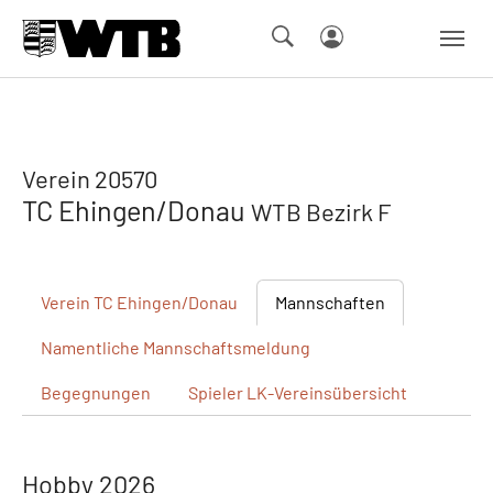
Skip to main navigation
Springe zum Seiteninhalt
Skip to page footer
Verein 20570
TC Ehingen/Donau
WTB Bezirk F
Verein
TC Ehingen/Donau
Mannschaften
Namentliche
Mannschaftsmeldung
Begegnungen
Spieler
LK-Vereinsübersicht
Hobby 2026