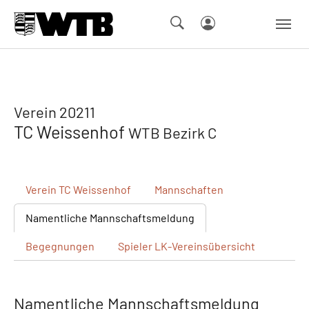
Skip to main navigation
Springe zum Seiteninhalt
Skip to page footer
Verein 20211
TC Weissenhof
WTB Bezirk C
Verein
TC Weissenhof
Mannschaften
Namentliche
Mannschaftsmeldung
Begegnungen
Spieler
LK-Vereinsübersicht
Namentliche Mannschaftsmeldung