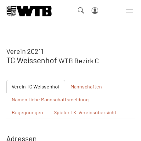
Skip to main navigation
Springe zum Seiteninhalt
Skip to page footer
Verein 20211
TC Weissenhof
WTB Bezirk C
Verein
TC Weissenhof
Mannschaften
Namentliche
Mannschaftsmeldung
Begegnungen
Spieler
LK-Vereinsübersicht
Adressen