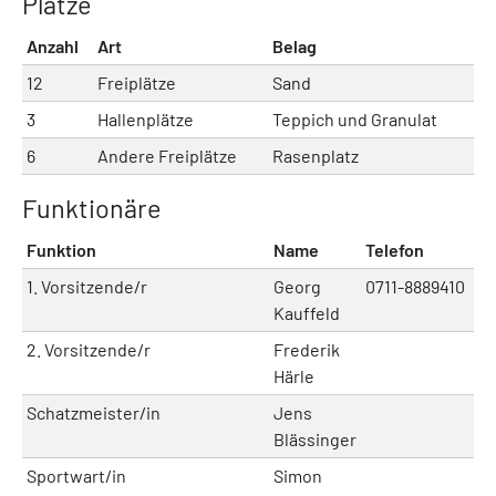
Plätze
Anzahl
Art
Belag
12
Freiplätze
Sand
3
Hallenplätze
Teppich und Granulat
6
Andere Freiplätze
Rasenplatz
Funktionäre
Funktion
Name
Telefon
M
1. Vorsitzende/r
Georg
0711-8889410
Kauffeld
2. Vorsitzende/r
Frederik
Härle
Schatzmeister/in
Jens
Blässinger
Sportwart/in
Simon