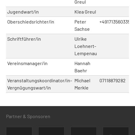
Greul
Jugendwart/in
Klea Greul
0
Oberschiedsrichter/in
Peter
+491713560335
0
Sachse
Schriftführer/in
Ulrike
Loehnert-
Lempenau
Vereinsmanager/in
Hannah
Baehr
Veranstaltungskoordinator/in-
Michael
07118879282
Vergnügungswart/in
Merkle
Partner & Sponsoren