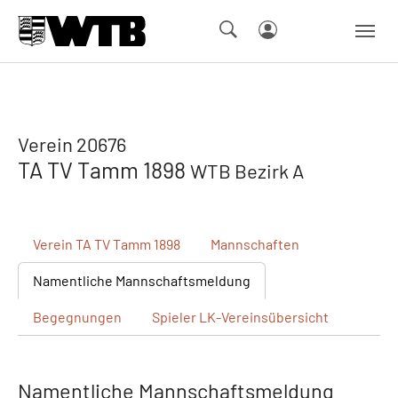
Skip to main navigation
Springe zum Seiteninhalt
Skip to page footer
Verein 20676
TA TV Tamm 1898
WTB Bezirk A
Verein
TA TV Tamm 1898
Mannschaften
Namentliche
Mannschaftsmeldung
Begegnungen
Spieler
LK-Vereinsübersicht
Namentliche Mannschaftsmeldung