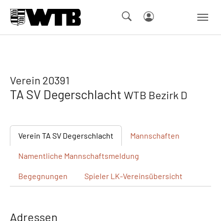
Skip to main navigation
Springe zum Seiteninhalt
Skip to page footer
Verein 20391
TA SV Degerschlacht
WTB Bezirk D
Verein
TA SV Degerschlacht
Mannschaften
Namentliche
Mannschaftsmeldung
Begegnungen
Spieler
LK-Vereinsübersicht
Adressen