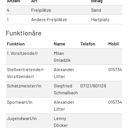
Anzahl
Art
Belag
4
Freiplätze
Sand
1
Andere Freiplätze
Hartplatz
Funktionäre
Funktion
Name
Telefon
Mobil
1. Vorsitzende/r
Milan
Gniadzik
Stellvertretende/r
Alexander
01573440
Vorsitzende/r
Litter
Schatzmeister/in
Siegfried
07121/601129
Schmalbach
Sportwart/in
Alexander
01573440
Litter
Jugendwart/in
Lenny
Döcker