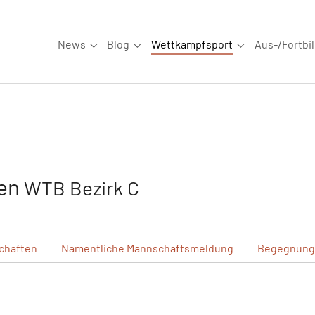
News
Blog
Wettkampfsport
Aus-/Fortbi
Submenu for "News"
Submenu for "Blog"
Submenu for "W
gen
WTB Bezirk C
chaften
Namentliche
Mannschaftsmeldung
Begegnung