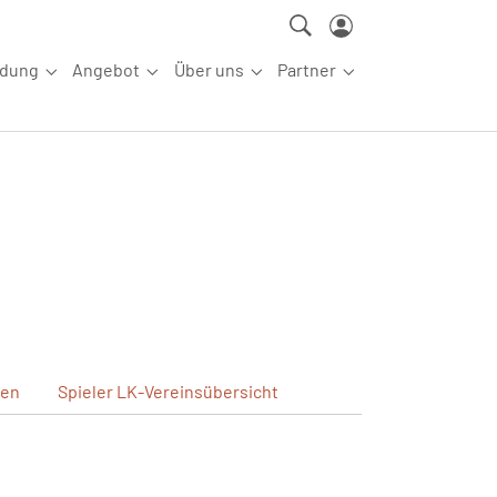
ldung
Angebot
Über uns
Partner
ettkampfsport"
Submenu for "Aus-/Fortbildung"
Submenu for "Angebot"
Submenu for "Über uns"
Submenu for "Partn
en
Spieler
LK-Vereinsübersicht