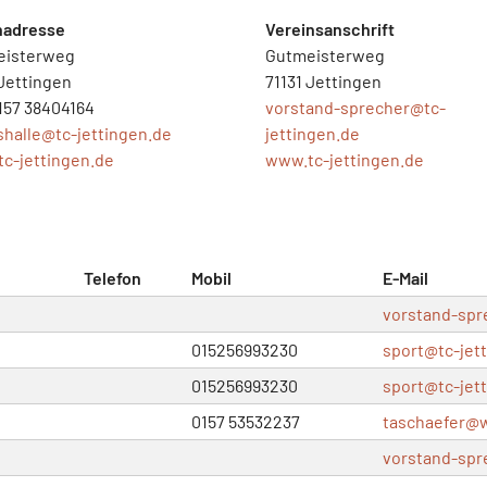
nadresse
Vereinsanschrift
eisterweg
Gutmeisterweg
 Jettingen
71131 Jettingen
0157 38404164
vorstand-sprecher@
tc-
shalle@
tc-jettingen.de
jettingen.de
c-jettingen.de
www.tc-jettingen.de
Telefon
Mobil
E-Mail
vorstand-sp
015256993230
sport@
tc-jet
015256993230
sport@
tc-jet
0157 53532237
taschaefer@
vorstand-sp