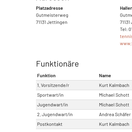
Platzadresse
Halle
Gutmeisterweg
Gutm
71131 Jettingen
71131
Tel: 
tenni
www.t
Funktionäre
Funktion
Name
1. Vorsitzende/r
Kurt Kalmbach
Sportwart/in
Michael Schott
Jugendwart/in
Michael Schott
2. Jugendwart/in
Andrea Schäfer
Postkontakt
Kurt Kalmbach