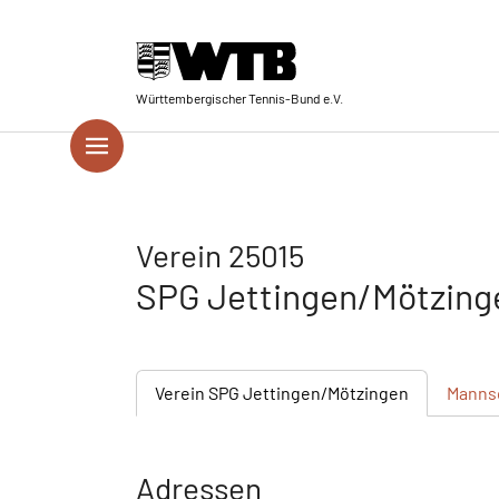
Skip to main navigation
Springe zum Seiteninhalt
Skip to page footer
Württembergischer Tennis-Bund e.V.
Verein 25015
SPG Jettingen/Mötzin
Verein
SPG Jettingen/Mötzingen
Manns
Adressen