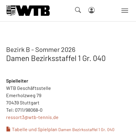
Skip to main navigation
Springe zum Seiteninhalt
Skip to page footer
Bezirk B - Sommer 2026
Damen Bezirksstaffel 1 Gr. 040
Spielleiter
WTB Geschäftsstelle
Emerholzweg 79
70439 Stuttgart
Tel: 0711/98068-0
ressort3@
wtb-tennis.de
Tabelle und Spielplan
Damen Bezirksstaffel 1 Gr. 040