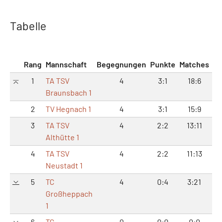
Tabelle
Rang
Mannschaft
Begegnungen
Punkte
Matches
Sä
1
TA TSV
4
3:1
18:6
38
Braunsbach 1
2
TV Hegnach 1
4
3:1
15:9
36
3
TA TSV
4
2:2
13:11
28
Althütte 1
4
TA TSV
4
2:2
11:13
23
Neustadt 1
5
TC
4
0:4
3:21
8
Großheppach
1
6
TC
0
0:0
0:0
0