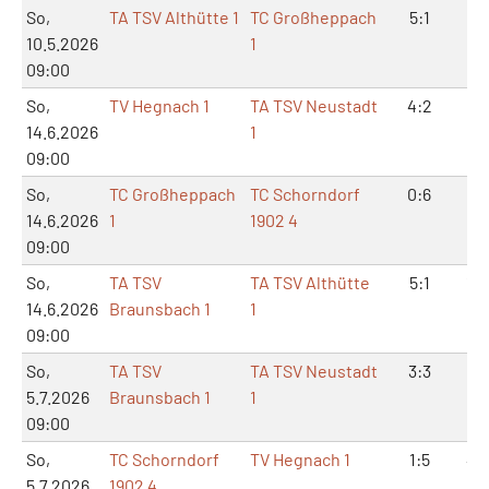
So,
TA TSV Althütte 1
TC Großheppach
5:1
11:
10.5.2026
1
09:00
So,
TV Hegnach 1
TA TSV Neustadt
4:2
9:
14.6.2026
1
09:00
So,
TC Großheppach
TC Schorndorf
0:6
1:1
14.6.2026
1
1902 4
09:00
So,
TA TSV
TA TSV Althütte
5:1
10
14.6.2026
Braunsbach 1
1
09:00
So,
TA TSV
TA TSV Neustadt
3:3
7:
5.7.2026
Braunsbach 1
1
09:00
So,
TC Schorndorf
TV Hegnach 1
1:5
4:
5.7.2026
1902 4