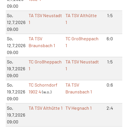
09:00
So,
TA TSV Neustadt
TA TSV Althütte
1:5
2:
12.7.2026
1
1
09:00
So,
TA TSV
TC Großheppach
6:0
12:
12.7.2026
Braunsbach 1
1
09:00
So,
TC Großheppach
TA TSV Neustadt
1:5
2:
19.7.2026
1
1
09:00
So,
TC Schorndorf
TA TSV
0:6
0:
19.7.2026
1902 4
Braunsbach 1
(w.o.)
09:00
So,
TA TSV Althütte 1
TV Hegnach 1
2:4
5:
19.7.2026
09:00