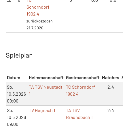
Schorndorf
1902 4
zurückgezogen
21.7.2026
Spielplan
Datum
Heimmannschaft
Gastmannschaft
Matches
Sät
So,
TA TSV Neustadt
TC Schorndorf
2:4
6:
10.5.2026
1
1902 4
09:00
So,
TV Hegnach 1
TA TSV
2:4
7:
10.5.2026
Braunsbach 1
09:00