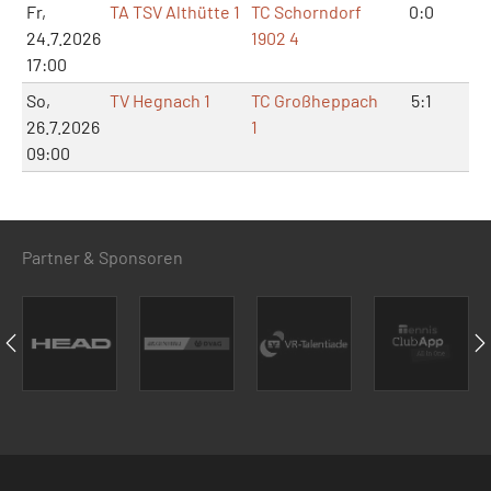
Fr,
TA TSV Althütte 1
TC Schorndorf
0:0
0:
24.7.2026
1902 4
17:00
So,
TV Hegnach 1
TC Großheppach
5:1
11:
26.7.2026
1
09:00
Partner & Sponsoren