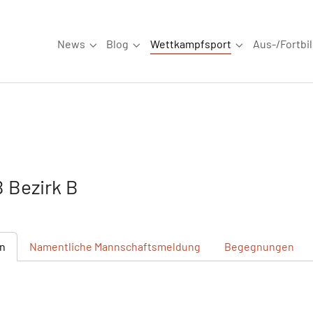
News
Blog
Wettkampfsport
Aus-/Fortbi
Submenu for "News"
Submenu for "Blog"
Submenu for "W
 Bezirk B
n
Namentliche
Mannschaftsmeldung
Begegnungen