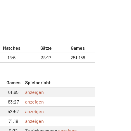
Matches
Sätze
Games
18:6
38:17
251:158
Games
Spielbericht
61:65
anzeigen
63:27
anzeigen
52:52
anzeigen
71:18
anzeigen
0:72
Zurückgezogen
anzeigen