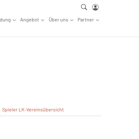
ldung
Angebot
Über uns
Partner
ettkampfsport"
Submenu for "Aus-/Fortbildung"
Submenu for "Angebot"
Submenu for "Über uns"
Submenu for "Partn
Spieler
LK-Vereinsübersicht