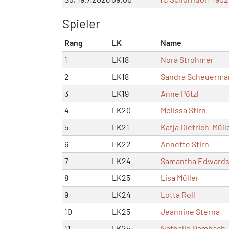
Spieler
Rang
LK
Name
1
LK18
Nora Strohmer
2
LK18
Sandra Scheuerma
3
LK19
Anne Pötzl
4
LK20
Melissa Stirn
5
LK21
Katja Dietrich-Müll
6
LK22
Annette Stirn
7
LK24
Samantha Edward
8
LK25
Lisa Müller
9
LK24
Lotta Roll
10
LK25
Jeannine Sterna
11
LK25
Nathalie Dambach