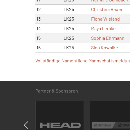
12
LK25
Christina Bauer
13
LK25
Fiona Wieland
14
LK25
Maya Lemke
15
LK25
Sophia Ehrmann
16
LK25
Sina Kowalke
Vollständige Namentliche Mannschaftsmeldung
Partner & Sponsoren