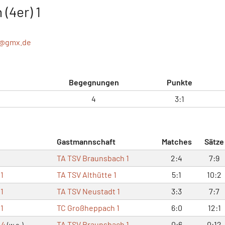
(4er) 1
n@
gmx.de
Begegnungen
Punkte
4
3:1
Gastmannschaft
Matches
Sätze
TA TSV Braunsbach 1
2:4
7:9
1
TA TSV Althütte 1
5:1
10:2
1
TA TSV Neustadt 1
3:3
7:7
1
TC Großheppach 1
6:0
12:1
 4
TA TSV Braunsbach 1
0:6
0:12
(w.o.)