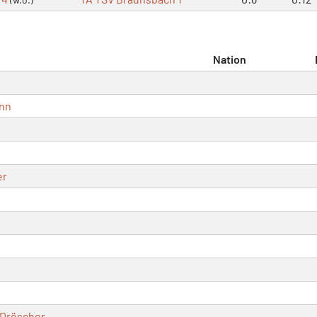
Nation
nn
er
s
-Dröscher