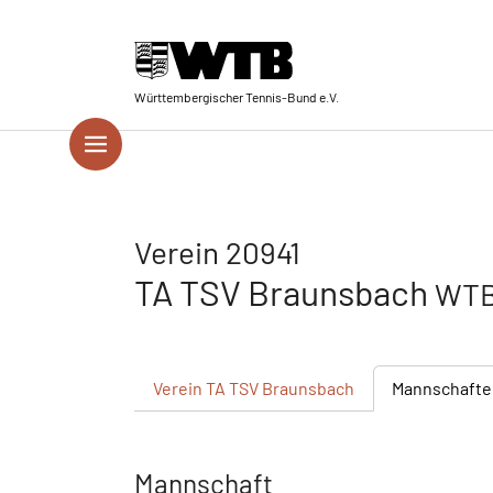
Skip to main navigation
Springe zum Seiteninhalt
Skip to page footer
Württembergischer Tennis-Bund e.V.
Verein 20941
TA TSV Braunsbach
WTB
Verein
TA TSV Braunsbach
Mannschafte
Mannschaft