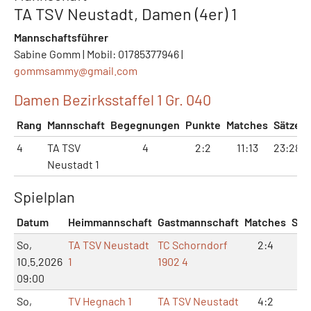
TA TSV Neustadt, Damen (4er) 1
Mannschaftsführer
Sabine Gomm | Mobil: 01785377946 |
gommsammy@
gmail.com
Damen Bezirksstaffel 1 Gr. 040
Rang
Mannschaft
Begegnungen
Punkte
Matches
Sätze
4
TA TSV
4
2:2
11:13
23:28
Neustadt 1
Spielplan
Datum
Heimmannschaft
Gastmannschaft
Matches
Sät
So,
TA TSV Neustadt
TC Schorndorf
2:4
6:
10.5.2026
1
1902 4
09:00
So,
TV Hegnach 1
TA TSV Neustadt
4:2
9: