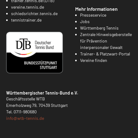
trainer.tennis.de (DTB)
vereine.tennis.de
Mehr Informationen
schiedsrichter.tennis.de
Presseservice
tennistrainer.de
Jobs
Württemberg Tennis
Zentrale Hinweisgeberstelle
für Prävention
interpersonaler Gewalt
Trainer- & Platzwart-Portal
Vereine finden
Württembergischer Tennis-Bund e.V.
Geschäftsstelle WTB
Emerholzweg 79, 70439 Stuttgart
Tel.
0711-980680
info@
wtb-tennis.de