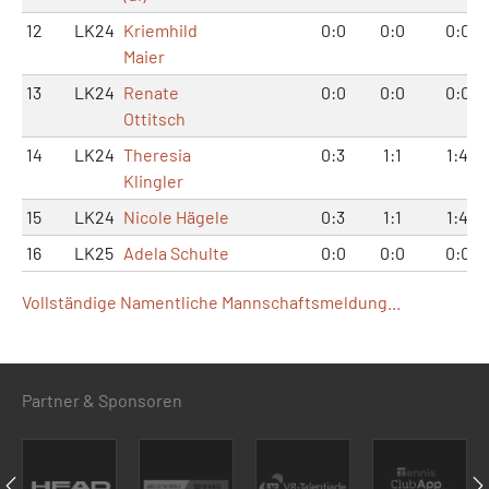
12
LK24
Kriemhild
0:0
0:0
0:0
Maier
13
LK24
Renate
0:0
0:0
0:0
Ottitsch
14
LK24
Theresia
0:3
1:1
1:4
Klingler
15
LK24
Nicole Hägele
0:3
1:1
1:4
16
LK25
Adela Schulte
0:0
0:0
0:0
Vollständige Namentliche Mannschaftsmeldung...
Partner & Sponsoren