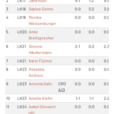
2
LK17
Jana Ruof
4:1
1:2
5:3
3
LK18
Sabine Gomm
0:0
3:2
3:2
4
LK18
Monika
0:0
0:0
0:0
Weissenburger
5
LK20
Anke
0:0
0:0
0:0
Breitsprecher
6
LK21
Simone
2:1
0:2
2:3
Häußermann
7
LK21
Karin Fischer
0:0
0:0
0:0
8
LK23
Rebekka
0:0
0:0
0:0
Anthoni
9
LK23
Antonia Galic
CRO
0:0
0:0
0:0
A/D
10
LK23
Amelie Kiefer
1:1
1:1
2:2
11
LK24
Isabel Giovanni
0:0
0:0
0:0
(di)