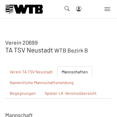
Skip to main navigation
Springe zum Seiteninhalt
Skip to page footer
Verein 20699
TA TSV Neustadt
WTB Bezirk B
Verein
TA TSV Neustadt
Mannschaften
Namentliche
Mannschaftsmeldung
Begegnungen
Spieler
LK-Vereinsübersicht
Mannschaft