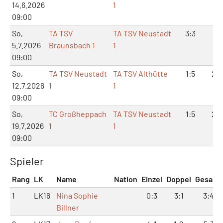
14.6.2026
1
09:00
So,
TA TSV
TA TSV Neustadt
3:3
7:
5.7.2026
Braunsbach 1
1
09:00
So,
TA TSV Neustadt
TA TSV Althütte
1:5
2:1
12.7.2026
1
1
09:00
So,
TC Großheppach
TA TSV Neustadt
1:5
2:1
19.7.2026
1
1
09:00
Spieler
Rang
LK
Name
Nation
Einzel
Doppel
Gesamt
1
LK16
Nina Sophie
0:3
3:1
3:4
Billner