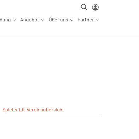
ldung
Angebot
Über uns
Partner
ettkampfsport"
Submenu for "Aus-/Fortbildung"
Submenu for "Angebot"
Submenu for "Über uns"
Submenu for "Partn
Spieler
LK-Vereinsübersicht