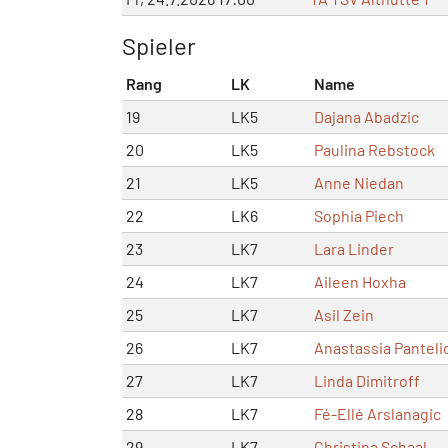
Spieler
Rang
LK
Name
19
LK5
Dajana Abadzic
20
LK5
Paulina Rebstock
21
LK5
Anne Niedan
22
LK6
Sophia Piech
23
LK7
Lara Linder
24
LK7
Aileen Hoxha
25
LK7
Asil Zein
26
LK7
Anastassia Panteli
27
LK7
Linda Dimitroff
28
LK7
Fé-Ellé Arslanagic
29
LK7
Christina Schaal