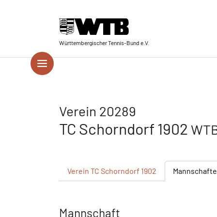
Skip to main navigation
Springe zum Seiteninhalt
Skip to page footer
Württembergischer Tennis-Bund e.V.
Verein 20289
TC Schorndorf 1902
WTB
Verein
TC Schorndorf 1902
Mannschaft
Mannschaft