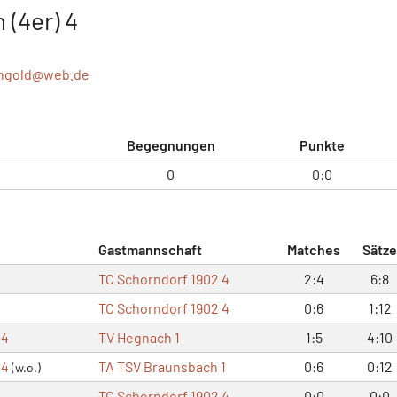
 (4er) 4
angold@
web.de
Begegnungen
Punkte
0
0:0
Gastmannschaft
Matches
Sätze
TC Schorndorf 1902 4
2:4
6:8
TC Schorndorf 1902 4
0:6
1:12
 4
TV Hegnach 1
1:5
4:10
 4
TA TSV Braunsbach 1
0:6
0:12
(w.o.)
TC Schorndorf 1902 4
0:0
0:0