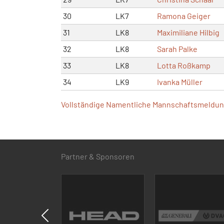
30
LK7
Ramona Geiger
31
LK8
Maximiliane Hilbig
32
LK8
Sarah Palke
33
LK8
Lotta Roßkamp
34
LK9
Ivanka Müller
Vollständige Namentliche Mannschaftsmeldung
Partner & Sponsoren