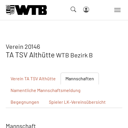
Skip to main navigation
Springe zum Seiteninhalt
Skip to page footer
Verein 20146
TA TSV Althütte
WTB Bezirk B
Verein
TA TSV Althütte
Mannschaften
Namentliche
Mannschaftsmeldung
Begegnungen
Spieler
LK-Vereinsübersicht
Mannschaft