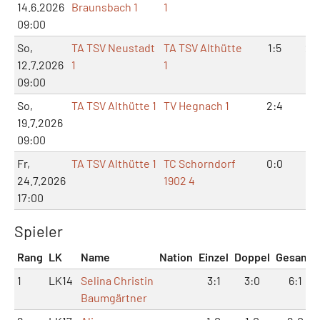
14.6.2026
Braunsbach 1
1
09:00
So,
TA TSV Neustadt
TA TSV Althütte
1:5
2:
12.7.2026
1
1
09:00
So,
TA TSV Althütte 1
TV Hegnach 1
2:4
5:
19.7.2026
09:00
Fr,
TA TSV Althütte 1
TC Schorndorf
0:0
0:
24.7.2026
1902 4
17:00
Spieler
Rang
LK
Name
Nation
Einzel
Doppel
Gesamt
1
LK14
Selina Christin
3:1
3:0
6:1
Baumgärtner