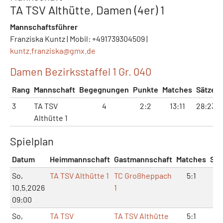
TA TSV Althütte, Damen (4er) 1
Mannschaftsführer
Franziska Kuntz | Mobil: +491739304509 |
kuntz.franziska@
gmx.de
Damen Bezirksstaffel 1 Gr. 040
Rang
Mannschaft
Begegnungen
Punkte
Matches
Sätze
3
TA TSV
4
2:2
13:11
28:23
Althütte 1
Spielplan
Datum
Heimmannschaft
Gastmannschaft
Matches
Sät
So,
TA TSV Althütte 1
TC Großheppach
5:1
11:
10.5.2026
1
09:00
So,
TA TSV
TA TSV Althütte
5:1
10