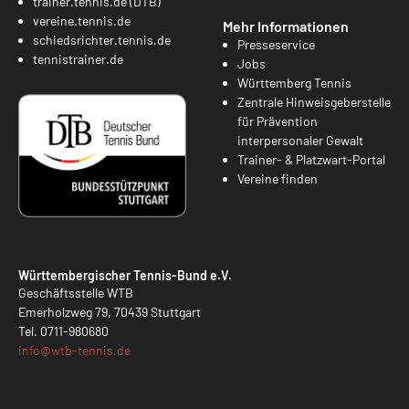
trainer.tennis.de (DTB)
vereine.tennis.de
Mehr Informationen
schiedsrichter.tennis.de
Presseservice
tennistrainer.de
Jobs
Württemberg Tennis
Zentrale Hinweisgeberstelle
für Prävention
interpersonaler Gewalt
Trainer- & Platzwart-Portal
Vereine finden
Württembergischer Tennis-Bund e.V.
Geschäftsstelle WTB
Emerholzweg 79, 70439 Stuttgart
Tel.
0711-980680
info@
wtb-tennis.de