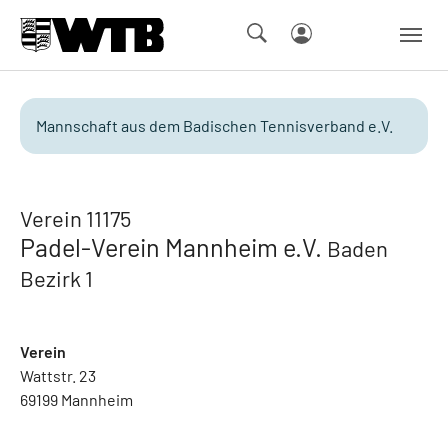
Skip to main navigation
Springe zum Seiteninhalt
Skip to page footer
Mannschaft aus dem Badischen Tennisverband e.V.
Verein 11175
Padel-Verein Mannheim e.V.
Baden
Bezirk 1
Verein
Wattstr. 23
69199 Mannheim