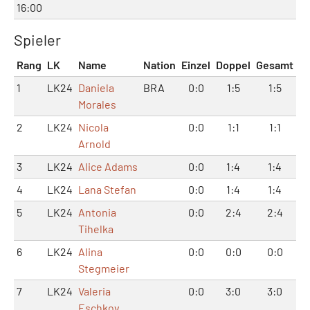
16:00
Spieler
Rang
LK
Name
Nation
Einzel
Doppel
Gesamt
1
LK24
Daniela
BRA
0:0
1:5
1:5
Morales
2
LK24
Nicola
0:0
1:1
1:1
Arnold
3
LK24
Alice Adams
0:0
1:4
1:4
4
LK24
Lana Stefan
0:0
1:4
1:4
5
LK24
Antonia
0:0
2:4
2:4
Tihelka
6
LK24
Alina
0:0
0:0
0:0
Stegmeier
7
LK24
Valeria
0:0
3:0
3:0
Eschkov