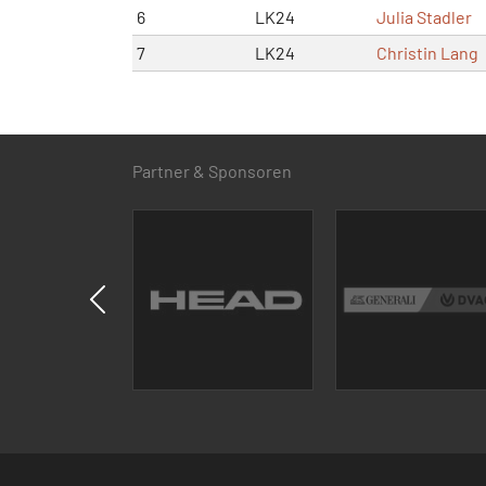
6
LK24
Julia Stadler
7
LK24
Christin Lang
Partner & Sponsoren