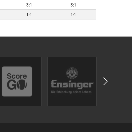
3:1
3:1
1:1
1:1