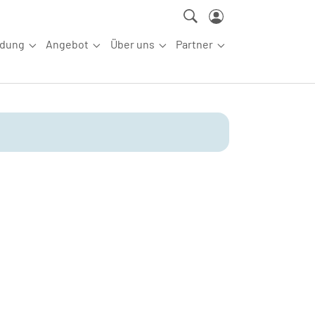
ldung
Angebot
Über uns
Partner
ettkampfsport"
Submenu for "Aus-/Fortbildung"
Submenu for "Angebot"
Submenu for "Über uns"
Submenu for "Partn