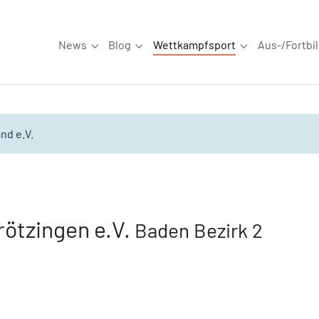
News
Blog
Wettkampfsport
Aus-/Fortbi
Submenu for "News"
Submenu for "Blog"
Submenu for "W
nd e.V.
rötzingen e.V.
Baden Bezirk 2