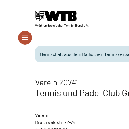
Skip to main navigation
Springe zum Seiteninhalt
Skip to page footer
Württembergischer Tennis-Bund e.V.
Mannschaft aus dem Badischen Tennisverba
Verein 20741
Tennis und Padel Club G
Verein
Bruchwaldstr. 72-74
76229 Karlsruhe