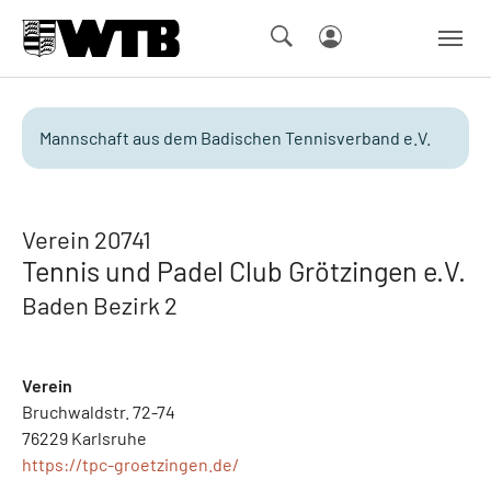
Skip to main navigation
Springe zum Seiteninhalt
Skip to page footer
Mannschaft aus dem Badischen Tennisverband e.V.
Verein 20741
Tennis und Padel Club Grötzingen e.V.
Baden Bezirk 2
Verein
Bruchwaldstr. 72-74
76229 Karlsruhe
https://tpc-groetzingen.de/