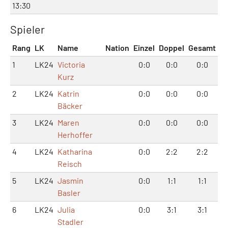
13:30
Spieler
Rang
LK
Name
Nation
Einzel
Doppel
Gesamt
1
LK24
Victoria
0:0
0:0
0:0
Kurz
2
LK24
Katrin
0:0
0:0
0:0
Bäcker
3
LK24
Maren
0:0
0:0
0:0
Herhoffer
4
LK24
Katharina
0:0
2:2
2:2
Reisch
5
LK24
Jasmin
0:0
1:1
1:1
Basler
6
LK24
Julia
0:0
3:1
3:1
Stadler