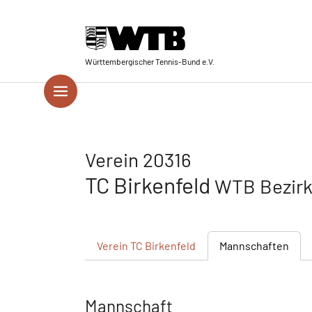
Skip to main navigation
Springe zum Seiteninhalt
Skip to page footer
Württembergischer Tennis-Bund e.V.
Verein 20316
TC Birkenfeld
WTB Bezirk
Verein
TC Birkenfeld
Mannschaften
Mannschaft