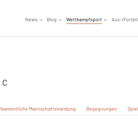
News
Blog
Wettkampfsport
Aus-/Fortbi
Submenu for "News"
Submenu for "Blog"
Submenu for "W
 C
Namentliche
Mannschaftsmeldung
Begegnungen
Spie