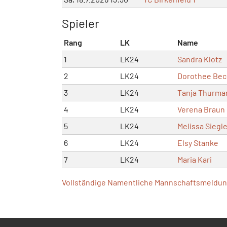
Spieler
Rang
LK
Name
1
LK24
Sandra Klotz
2
LK24
Dorothee Bec
3
LK24
Tanja Thurma
4
LK24
Verena Braun
5
LK24
Melissa Siegl
6
LK24
Elsy Stanke
7
LK24
Maria Kari
Vollständige Namentliche Mannschaftsmeldung