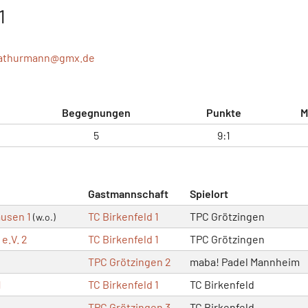
1
jathurmann@
gmx.de
Begegnungen
Punkte
M
5
9:1
Gastmannschaft
Spielort
ausen 1
TC Birkenfeld 1
TPC Grötzingen
(w.o.)
e.V. 2
TC Birkenfeld 1
TPC Grötzingen
TPC Grötzingen 2
maba! Padel Mannheim
1
TC Birkenfeld 1
TC Birkenfeld
TPC Grötzingen 3
TC Birkenfeld