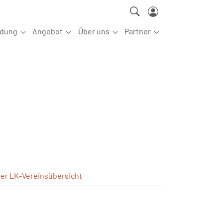
ldung
Angebot
Über uns
Partner
ettkampfsport"
Submenu for "Aus-/Fortbildung"
Submenu for "Angebot"
Submenu for "Über uns"
Submenu for "Partn
ler
LK-Vereinsübersicht