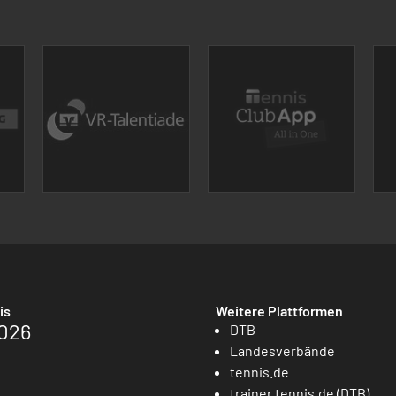
is
Weitere Plattformen
026
DTB
Landesverbände
tennis.de
trainer.tennis.de (DTB)