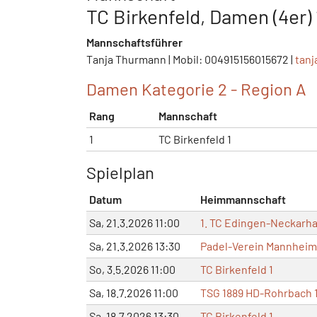
TC Birkenfeld, Damen (4er) 
Mannschaftsführer
Tanja Thurmann | Mobil: 004915156015672 |
tan
Damen Kategorie 2 - Region A
Rang
Mannschaft
1
TC Birkenfeld 1
Spielplan
Datum
Heimmannschaft
Sa, 21.3.2026 11:00
1. TC Edingen-Neckarh
Sa, 21.3.2026 13:30
Padel-Verein Mannheim 
So, 3.5.2026 11:00
TC Birkenfeld 1
Sa, 18.7.2026 11:00
TSG 1889 HD-Rohrbach 
Sa, 18.7.2026 13:30
TC Birkenfeld 1