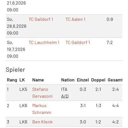
21.6.2026
09:00
So,
TC Gaildorf 1
TC Aalen 1
0:9
1:1
28.6.2026
09:00
So,
TC Lauchheim 1
TC Gaildorf 1
7:2
14
19.7.2026
09:00
Spieler
Rang
LK
Name
Nation
Einzel
Doppel
Gesamt
1
LK5
Stefano
ITA
0:3
2:1
2:4
Gervasoni
A/D
2
LK6
Markus
3:1
1:3
4:4
Schramm
3
LK6
Ben Klenk
3:0
1:2
4:2