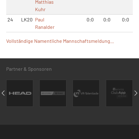
Matthias
Kuhr
24
LK20
Paul
0:0
0:0
0:0
Ranalder
Vollständige Namentliche Mannschaftsmeldung...
Partner & Sponsoren