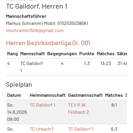
TC Gaildorf, Herren 1
Mannschaftsführer
Markus Schramm | Mobil: 015253503858 |
mschramm1506@
gmail.com
Herren Bezirksoberliga Gr. 001
Rang
Mannschaft
Begegnungen
Punkte
Matches
Sätze
4
TC Gaildorf
4
1:3
13:23
31:48
1
Spielplan
Datum
Heimmannschaft
Gastmannschaft
Matches
Sät
So,
TC Gaildorf 1
TEV R.W.
8:1
17
14.6.2026
Fellbach 2
09:00
So,
TC Urbach 1
TC Gaildorf 1
6:3
13