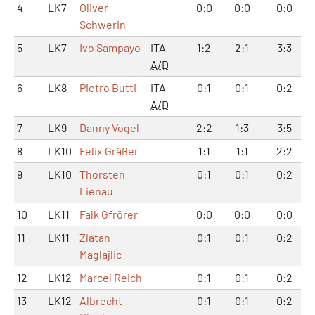
4
LK7
Oliver
0:0
0:0
0:0
Schwerin
5
LK7
Ivo Sampayo
ITA
1:2
2:1
3:3
A/D
6
LK8
Pietro Butti
ITA
0:1
0:1
0:2
A/D
7
LK9
Danny Vogel
2:2
1:3
3:5
8
LK10
Felix Gräßer
1:1
1:1
2:2
9
LK10
Thorsten
0:1
0:1
0:2
Lienau
10
LK11
Falk Gfrörer
0:0
0:0
0:0
11
LK11
Zlatan
0:1
0:1
0:2
Maglajlic
12
LK12
Marcel Reich
0:1
0:1
0:2
13
LK12
Albrecht
0:1
0:1
0:2