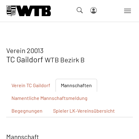
Skip to main navigation
Springe zum Seiteninhalt
Skip to page footer
Verein 20013
TC Gaildorf
WTB Bezirk B
Verein
TC Gaildorf
Mannschaften
Namentliche
Mannschaftsmeldung
Begegnungen
Spieler
LK-Vereinsübersicht
Mannschaft