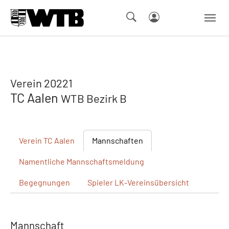
Skip to main navigation
Springe zum Seiteninhalt
Skip to page footer
Verein 20221
TC Aalen
WTB Bezirk B
Verein
TC Aalen
Mannschaften
Namentliche
Mannschaftsmeldung
Begegnungen
Spieler
LK-Vereinsübersicht
Mannschaft