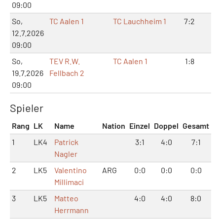
09:00
So,
TC Aalen 1
TC Lauchheim 1
7:2
14
12.7.2026
09:00
So,
TEV R.W.
TC Aalen 1
1:8
3:
19.7.2026
Fellbach 2
09:00
Spieler
Rang
LK
Name
Nation
Einzel
Doppel
Gesamt
1
LK4
Patrick
3:1
4:0
7:1
Nagler
2
LK5
Valentino
ARG
0:0
0:0
0:0
Millimaci
3
LK5
Matteo
4:0
4:0
8:0
Herrmann