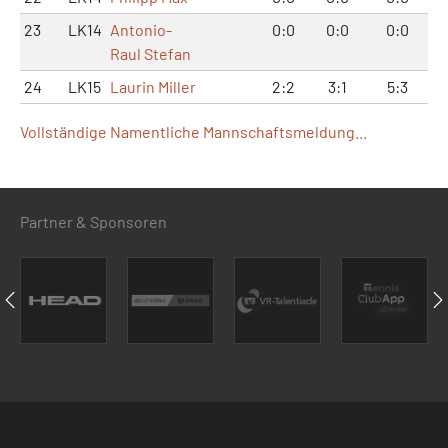
23
LK14
Antonio-
0:0
0:0
0:0
Raul Stefan
24
LK15
Laurin Miller
2:2
3:1
5:3
Vollständige Namentliche Mannschaftsmeldung...
Partner & Sponsoren