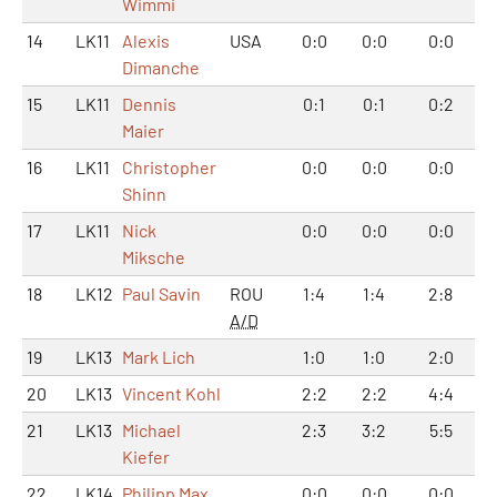
Wimmi
14
LK11
Alexis
USA
0:0
0:0
0:0
Dimanche
15
LK11
Dennis
0:1
0:1
0:2
Maier
16
LK11
Christopher
0:0
0:0
0:0
Shinn
17
LK11
Nick
0:0
0:0
0:0
Miksche
18
LK12
Paul Savin
ROU
1:4
1:4
2:8
A/D
19
LK13
Mark Lich
1:0
1:0
2:0
20
LK13
Vincent Kohl
2:2
2:2
4:4
21
LK13
Michael
2:3
3:2
5:5
Kiefer
22
LK14
Philipp Max
0:0
0:0
0:0