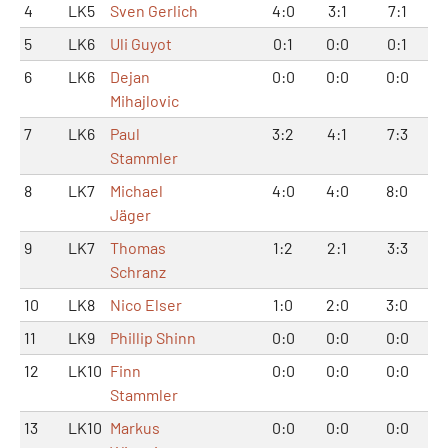
4
LK5
Sven Gerlich
4:0
3:1
7:1
5
LK6
Uli Guyot
0:1
0:0
0:1
6
LK6
Dejan
0:0
0:0
0:0
Mihajlovic
7
LK6
Paul
3:2
4:1
7:3
Stammler
8
LK7
Michael
4:0
4:0
8:0
Jäger
9
LK7
Thomas
1:2
2:1
3:3
Schranz
10
LK8
Nico Elser
1:0
2:0
3:0
11
LK9
Phillip Shinn
0:0
0:0
0:0
12
LK10
Finn
0:0
0:0
0:0
Stammler
13
LK10
Markus
0:0
0:0
0:0