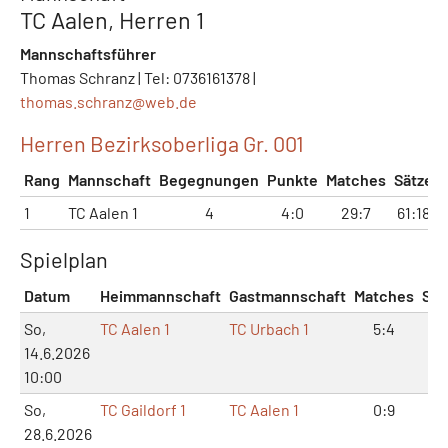
TC Aalen, Herren 1
Mannschaftsführer
Thomas Schranz | Tel: 0736161378 |
thomas.schranz@
web.de
Herren Bezirksoberliga Gr. 001
Rang
Mannschaft
Begegnungen
Punkte
Matches
Sätze
1
TC Aalen 1
4
4:0
29:7
61:18
Spielplan
Datum
Heimmannschaft
Gastmannschaft
Matches
Sät
So,
TC Aalen 1
TC Urbach 1
5:4
12
14.6.2026
10:00
So,
TC Gaildorf 1
TC Aalen 1
0:9
1:1
28.6.2026