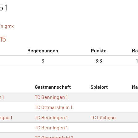
5 1
in.gmx
15
Begegnungen
Punkte
Ma
6
3:3
Gastmannschaft
Spielort
Ma
 1
TC Benningen 1
TC Ottmarsheim 1
hgau 1
TC Benningen 1
TC Löchgau
TC Benningen 1
TC Oberstenfeld 2