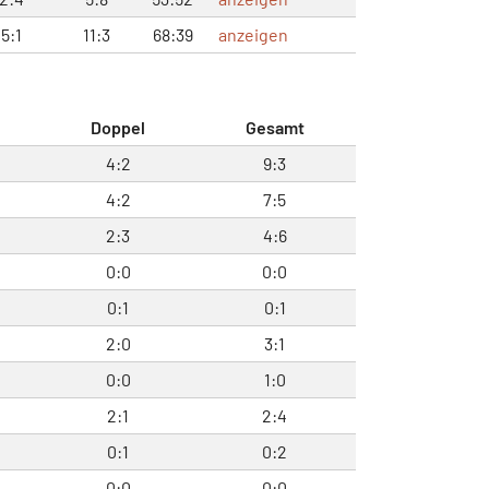
5:1
11:3
68:39
anzeigen
l
Doppel
Gesamt
4:2
9:3
4:2
7:5
2:3
4:6
0:0
0:0
0:1
0:1
2:0
3:1
0:0
1:0
2:1
2:4
0:1
0:2
0:0
0:0