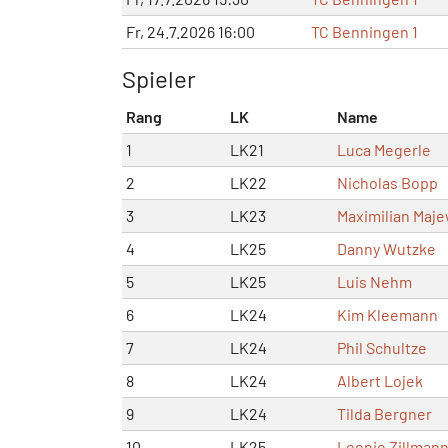
Fr, 24.7.2026 16:00
TC Benningen 1
Spieler
Rang
LK
Name
1
LK21
Luca Megerle
2
LK22
Nicholas Bopp
3
LK23
Maximilian Maje
4
LK25
Danny Wutzke
5
LK25
Luis Nehm
6
LK24
Kim Kleemann
7
LK24
Phil Schultze
8
LK24
Albert Lojek
9
LK24
Tilda Bergner
10
LK25
Leonie Zillman