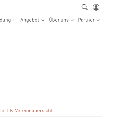
ldung
Angebot
Über uns
Partner
ettkampfsport"
Submenu for "Aus-/Fortbildung"
Submenu for "Angebot"
Submenu for "Über uns"
Submenu for "Partn
eler
LK-Vereinsübersicht