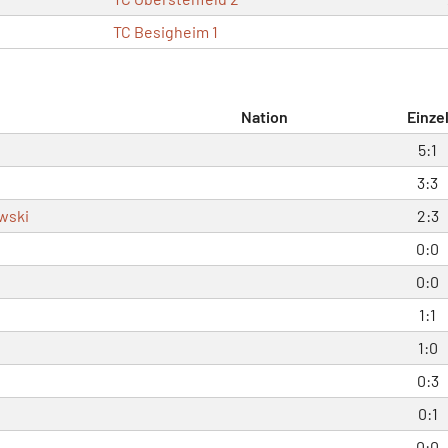
TC Besigheim 1
Nation
Einze
5:1
3:3
wski
2:3
0:0
0:0
1:1
1:0
0:3
0:1
n
0:0