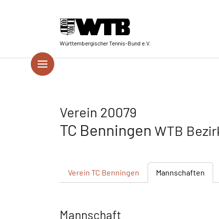
Skip to main navigation
Springe zum Seiteninhalt
Skip to page footer
Württembergischer Tennis-Bund e.V.
Verein 20079
TC Benningen
WTB Bezir
Verein
TC Benningen
Mannschaften
Mannschaft