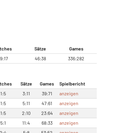
tches
Sätze
Games
19:17
46:38
336:282
tches
Sätze
Games
Spielbericht
1:5
3:11
39:71
anzeigen
1:5
5:11
47:61
anzeigen
1:5
2:10
23:64
anzeigen
5:1
11:4
68:33
anzeigen
2:4
5:8
53:52
anzeigen