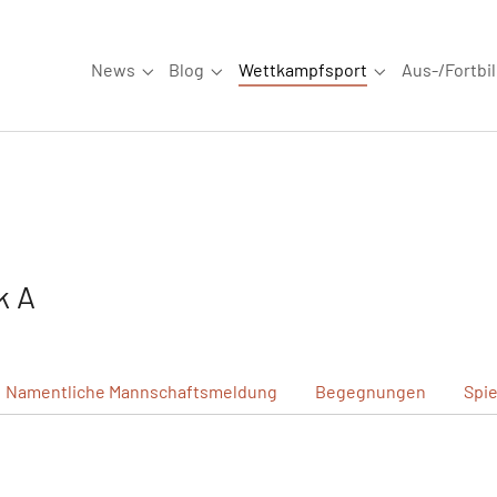
News
Blog
Wettkampfsport
Aus-/Fortbi
Submenu for "News"
Submenu for "Blog"
Submenu for "W
k A
Namentliche
Mannschaftsmeldung
Begegnungen
Spi