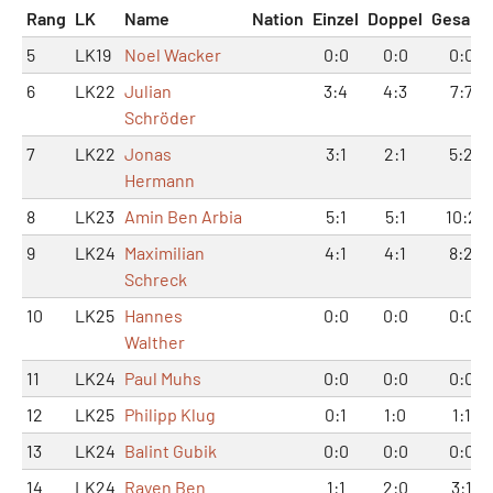
Rang
LK
Name
Nation
Einzel
Doppel
Gesamt
5
LK19
Noel Wacker
0:0
0:0
0:0
6
LK22
Julian
3:4
4:3
7:7
Schröder
7
LK22
Jonas
3:1
2:1
5:2
Hermann
8
LK23
Amin Ben Arbia
5:1
5:1
10:2
9
LK24
Maximilian
4:1
4:1
8:2
Schreck
10
LK25
Hannes
0:0
0:0
0:0
Walther
11
LK24
Paul Muhs
0:0
0:0
0:0
12
LK25
Philipp Klug
0:1
1:0
1:1
13
LK24
Balint Gubik
0:0
0:0
0:0
14
LK24
Rayen Ben
1:1
2:0
3:1