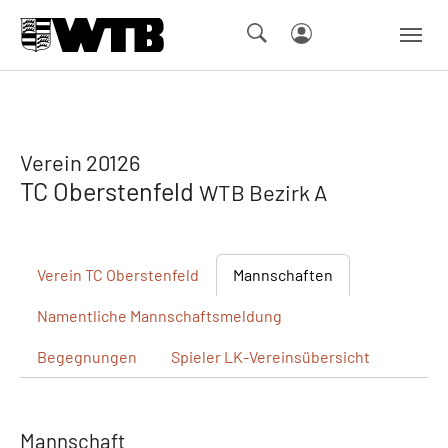
Skip to main navigation
Springe zum Seiteninhalt
Skip to page footer
Verein 20126
TC Oberstenfeld
WTB Bezirk A
Verein
TC Oberstenfeld
Mannschaften
Namentliche
Mannschaftsmeldung
Begegnungen
Spieler
LK-Vereinsübersicht
Mannschaft