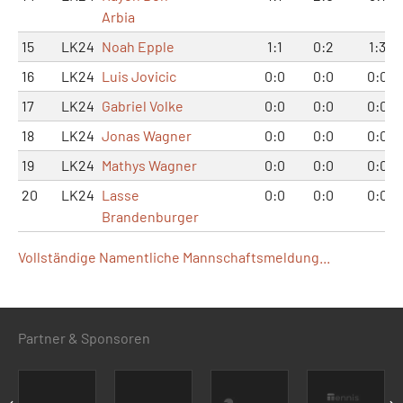
Arbia
15
LK24
Noah Epple
1:1
0:2
1:3
16
LK24
Luis Jovicic
0:0
0:0
0:0
17
LK24
Gabriel Volke
0:0
0:0
0:0
18
LK24
Jonas Wagner
0:0
0:0
0:0
19
LK24
Mathys Wagner
0:0
0:0
0:0
20
LK24
Lasse
0:0
0:0
0:0
Brandenburger
Vollständige Namentliche Mannschaftsmeldung...
Partner & Sponsoren