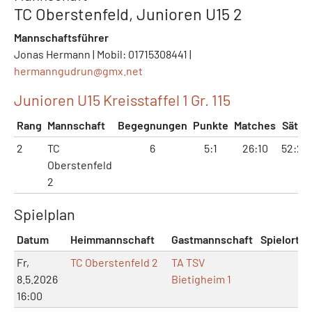
TC Oberstenfeld, Junioren U15 2
Mannschaftsführer
Jonas Hermann | Mobil: 01715308441 |
hermanngudrun@
gmx.net
Junioren U15 Kreisstaffel 1 Gr. 115
Rang
Mannschaft
Begegnungen
Punkte
Matches
Sätze
2
TC
6
5:1
26:10
52:22
Oberstenfeld
2
Spielplan
Datum
Heimmannschaft
Gastmannschaft
Spielort
Fr,
TC Oberstenfeld 2
TA TSV
8.5.2026
Bietigheim 1
16:00