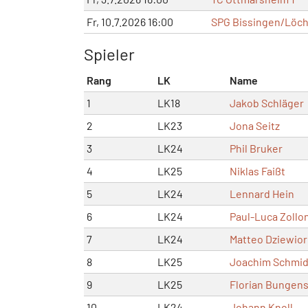
Fr, 10.7.2026 16:00
SPG Bissingen/Löch
Spieler
Rang
LK
Name
1
LK18
Jakob Schläger
2
LK23
Jona Seitz
3
LK24
Phil Bruker
4
LK25
Niklas Faißt
5
LK24
Lennard Hein
6
LK24
Paul-Luca Zollo
7
LK24
Matteo Dziewior
8
LK25
Joachim Schmi
9
LK25
Florian Bungen
10
LK24
Johann Knoll