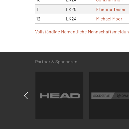
11
LK25
Etienne Teiser
12
LK24
Michael Moor
Vollständige Namentliche Mannschaftsmeldung
Partner & Sponsoren