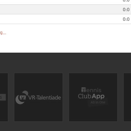
0:0
0:0
...