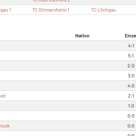
gau 1
TC Ottmarsheim 1
TC Löchgau
Nation
Einze
4:1
5:1
2:0
3:0
4:0
ndz
2:1
1:0
d
0:0
stock
0:0
0:0