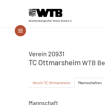
Skip to main navigation
Springe zum Seiteninhalt
Skip to page footer
Württembergischer Tennis-Bund e.V.
Verein 20931
TC Ottmarsheim
WTB Bez
Verein
TC Ottmarsheim
Mannschaften
Mannschaft