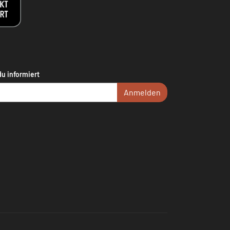
du informiert
Anmelden