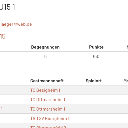
U15 1
hlaeger@
web.de
15
Begegnungen
Punkte
6
6:0
Gastmannschaft
Spielort
M
TC Besigheim 1
TC Ottmarsheim 1
 1
TC Ottmarsheim 1
TA TSV Bietigheim 1
TC Oberstenfeld 2