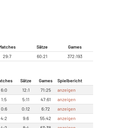
Matches
Sätze
Games
29:7
60:21
372:193
atches
Sätze
Games
Spielbericht
6:0
12:1
71:25
anzeigen
1:5
5:11
47:61
anzeigen
0:6
0:12
6:72
anzeigen
4:2
9:6
55:42
anzeigen
4:2
8:4
63:38
anzeigen