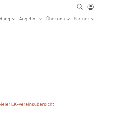
ldung
Angebot
Über uns
Partner
ettkampfsport"
Submenu for "Aus-/Fortbildung"
Submenu for "Angebot"
Submenu for "Über uns"
Submenu for "Partn
pieler
LK-Vereinsübersicht