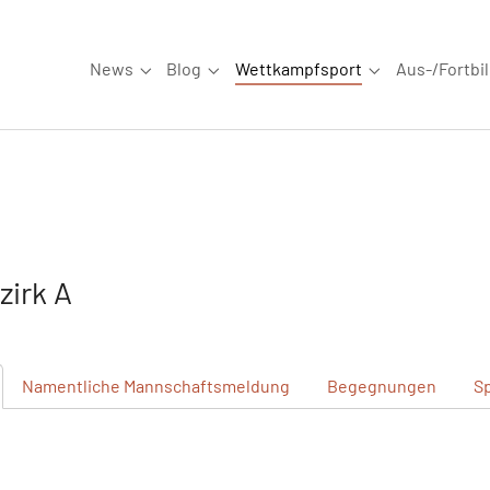
News
Blog
Wettkampfsport
Aus-/Fortbi
Submenu for "News"
Submenu for "Blog"
Submenu for "W
irk A
Namentliche
Mannschaftsmeldung
Begegnungen
S