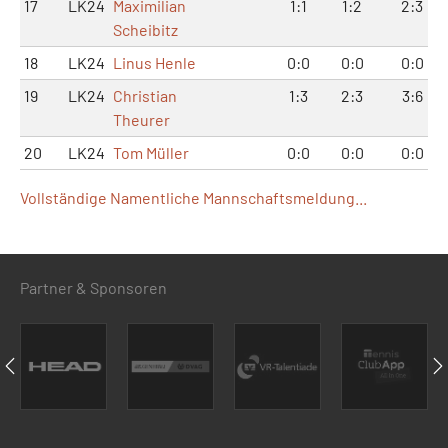
17
LK24
Maximilian
1:1
1:2
2:3
Scheibitz
18
LK24
Linus Henle
0:0
0:0
0:0
19
LK24
Christian
1:3
2:3
3:6
Theurer
20
LK24
Tom Müller
0:0
0:0
0:0
Vollständige Namentliche Mannschaftsmeldung...
Partner & Sponsoren