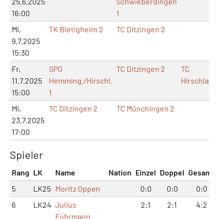
25.6.2025
Schwieberdingen
16:00
1
Mi,
TK Bietigheim 2
TC Ditzingen 2
9.7.2025
15:30
Fr,
SPG
TC Ditzingen 2
TC
11.7.2025
Hemming./Hirschl.
Hirschland
15:00
1
Mi,
TC Ditzingen 2
TC Münchingen 2
23.7.2025
17:00
Spieler
Rang
LK
Name
Nation
Einzel
Doppel
Gesamt
5
LK25
Moritz Oppen
0:0
0:0
0:0
6
LK24
Julius
2:1
2:1
4:2
Fuhrmann