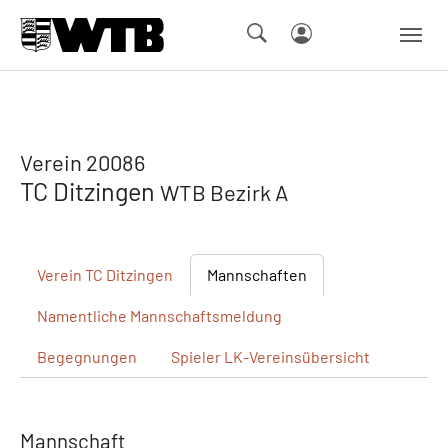
Skip to main navigation
Springe zum Seiteninhalt
Skip to page footer
Verein 20086
TC Ditzingen
WTB Bezirk A
Verein
TC Ditzingen
Mannschaften
Namentliche
Mannschaftsmeldung
Begegnungen
Spieler
LK-Vereinsübersicht
Mannschaft