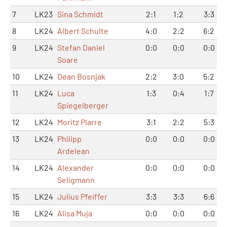
7
LK23
Sina Schmidt
2:1
1:2
3:3
8
LK24
Albert Schulte
4:0
2:2
6:2
9
LK24
Stefan Daniel
0:0
0:0
0:0
Soare
10
LK24
Dean Bosnjak
2:2
3:0
5:2
11
LK24
Luca
1:3
0:4
1:7
Spiegelberger
12
LK24
Moritz Plarre
3:1
2:2
5:3
13
LK24
Philipp
0:0
0:0
0:0
Ardelean
14
LK24
Alexander
0:0
0:0
0:0
Seligmann
15
LK24
Julius Pfeiffer
3:3
3:3
6:6
16
LK24
Alisa Muja
0:0
0:0
0:0