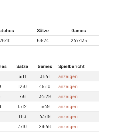
atches
Sätze
Games
26:10
56:24
247:135
hes
Sätze
Games
Spielbericht
5
5:11
31:41
anzeigen
0
12:0
49:10
anzeigen
3
7:6
34:29
anzeigen
6
0:12
5:49
anzeigen
1
11:3
43:19
anzeigen
5
3:10
26:46
anzeigen