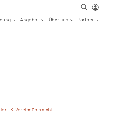
ldung
Angebot
Über uns
Partner
ettkampfsport"
Submenu for "Aus-/Fortbildung"
Submenu for "Angebot"
Submenu for "Über uns"
Submenu for "Partn
eler
LK-Vereinsübersicht