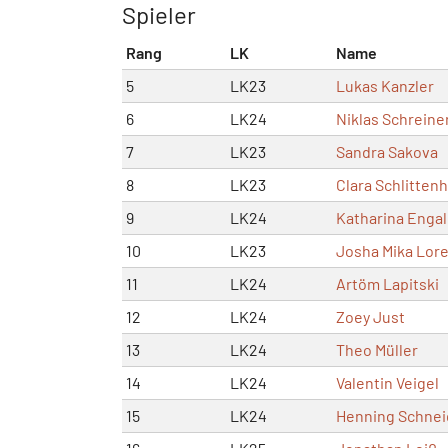
Spieler
Rang
LK
Name
5
LK23
Lukas Kanzler
6
LK24
Niklas Schreine
7
LK23
Sandra Sakova
8
LK23
Clara Schlitten
9
LK24
Katharina Engal
10
LK23
Josha Mika Lor
11
LK24
Artöm Lapitski
12
LK24
Zoey Just
13
LK24
Theo Müller
14
LK24
Valentin Veigel
15
LK24
Henning Schnei