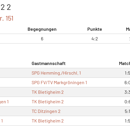
12 2
. 151
Begegnungen
Punkte
M
6
4:2
Gastmannschaft
Matc
SPG Hemming./Hirschl. 1
1:
SPG FV/TV Markgröningen 1
6:
TK Bietigheim 2
3:
en 1
TK Bietigheim 2
0:
TC Ditzingen 2
5:
 1
TK Bietigheim 2
1: