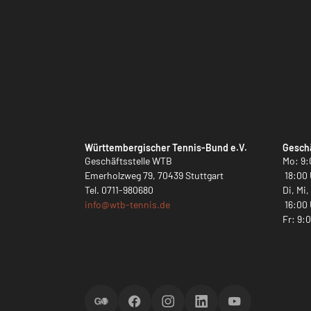
Württembergischer Tennis-Bund e.V.
Geschä
Geschäftsstelle WTB
Mo: 9:
Emerholzweg 79, 70439 Stuttgart
18:00 
Tel.
0711-980680
Di, Mi
info@
wtb-tennis.de
16:00 
Fr: 9:
ScoreGO
Facebook
Instagram
LinkedIn
YouTube