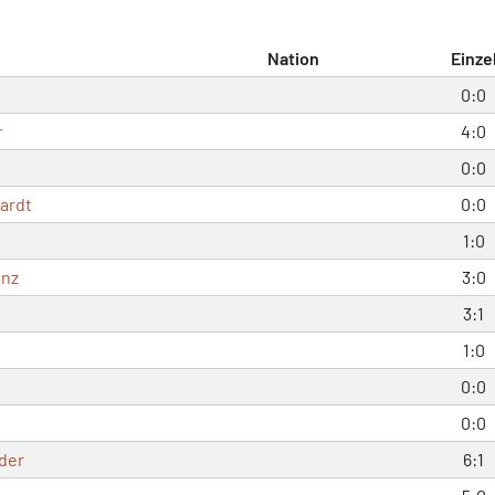
Nation
Einze
0:0
r
4:0
0:0
hardt
0:0
1:0
enz
3:0
3:1
1:0
0:0
0:0
der
6:1