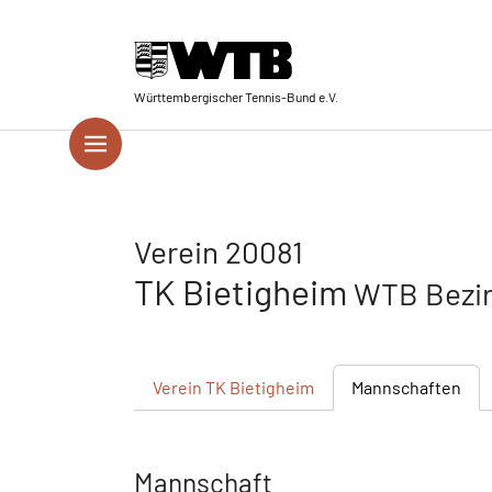
Skip to main navigation
Springe zum Seiteninhalt
Skip to page footer
Württembergischer Tennis-Bund e.V.
Verein 20081
TK Bietigheim
WTB Bezir
Verein
TK Bietigheim
Mannschaften
Mannschaft