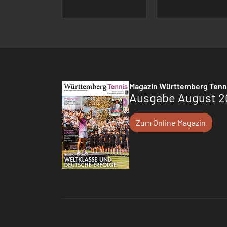
Magazin Württemberg Tenn
Ausgabe August 2
Zum Online Magazin