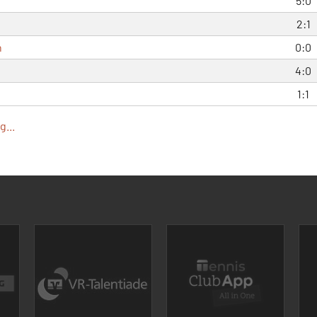
5:0
2:1
h
0:0
4:0
1:1
...