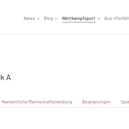
News
Blog
Wettkampfsport
Aus-/Fortbi
Submenu for "News"
Submenu for "Blog"
Submenu for "W
k A
Namentliche
Mannschaftsmeldung
Begegnungen
Spi