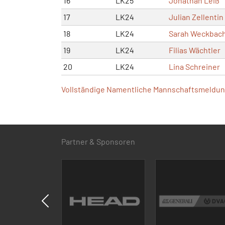
16
LK25
Jonathan Leiß
17
LK24
Julian Zellentin
18
LK24
Sarah Weckbac
19
LK24
Filias Wächtler
20
LK24
Lina Schreiner
Vollständige Namentliche Mannschaftsmeldung
Partner & Sponsoren