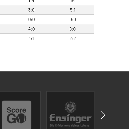
1:4
6:4
3:0
5:1
0:0
0:0
4:0
8:0
1:1
2:2