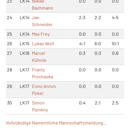
23
LK14
Niklas
0:0
0:0
0:0
Bachmann
24
LK14
Jan
2:3
2:2
4:5
Schneider
25
LK14
Max Frey
0:0
0:0
0:0
26
LK15
Lukas Wolf
4:1
6:0
10:1
27
LK16
Marcel
0:3
0:3
0:6
Kühnle
28
LK17
Frantz
0:0
0:0
0:0
Prochaska
29
LK17
Enno Anton
0:0
0:0
0:0
Poker
30
LK17
Simon
0:4
2:1
2:5
Pienkny
Vollständige Namentliche Mannschaftsmeldung...