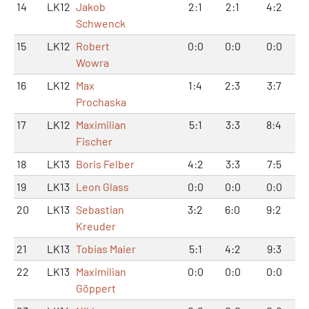
14
LK12
Jakob
2:1
2:1
4:2
Schwenck
15
LK12
Robert
0:0
0:0
0:0
Wowra
16
LK12
Max
1:4
2:3
3:7
Prochaska
17
LK12
Maximilian
5:1
3:3
8:4
Fischer
18
LK13
Boris Felber
4:2
3:3
7:5
19
LK13
Leon Glass
0:0
0:0
0:0
20
LK13
Sebastian
3:2
6:0
9:2
Kreuder
21
LK13
Tobias Maier
5:1
4:2
9:3
22
LK13
Maximilian
0:0
0:0
0:0
Göppert