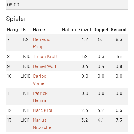
09:00
Spieler
Rang
LK
Name
Nation
Einzel
Doppel
Gesamt
7
LK9
Benedict
4:2
5:1
9:3
Rapp
8
LK10
Timon Kraft
1:2
0:3
1:5
9
LK10
Daniel Wolf
0:4
0:4
0:8
10
LK10
Carlos
0:0
0:0
0:0
Vonier
11
LK11
Patrick
0:0
0:0
0:0
Hamm
12
LK11
Marc Kroll
2:3
3:2
5:5
13
LK11
Marius
3:2
4:1
7:3
Nitzsche