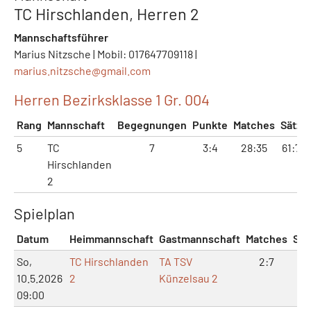
TC Hirschlanden, Herren 2
Mannschaftsführer
Marius Nitzsche | Mobil: 017647709118 |
marius.nitzsche@
gmail.com
Herren Bezirksklasse 1 Gr. 004
Rang
Mannschaft
Begegnungen
Punkte
Matches
Sätze
5
TC
7
3:4
28:35
61:73
Hirschlanden
2
Spielplan
Datum
Heimmannschaft
Gastmannschaft
Matches
Sät
So,
TC Hirschlanden
TA TSV
2:7
5:
10.5.2026
2
Künzelsau 2
09:00