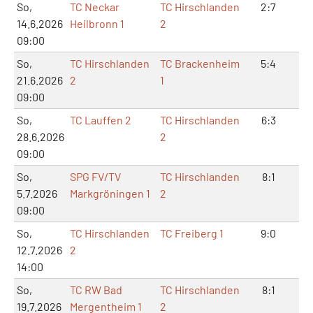
So,
TC Neckar
TC Hirschlanden
2:7
4:
14.6.2026
Heilbronn 1
2
09:00
So,
TC Hirschlanden
TC Brackenheim
5:4
10
21.6.2026
2
1
09:00
So,
TC Lauffen 2
TC Hirschlanden
6:3
13
28.6.2026
2
09:00
So,
SPG FV/TV
TC Hirschlanden
8:1
16
5.7.2026
Markgröningen 1
2
09:00
So,
TC Hirschlanden
TC Freiberg 1
9:0
18:
12.7.2026
2
14:00
So,
TC RW Bad
TC Hirschlanden
8:1
16
19.7.2026
Mergentheim 1
2