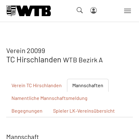
Skip to main navigation
Springe zum Seiteninhalt
Skip to page footer
Verein 20099
TC Hirschlanden
WTB Bezirk A
Verein
TC Hirschlanden
Mannschaften
Namentliche
Mannschaftsmeldung
Begegnungen
Spieler
LK-Vereinsübersicht
Mannschaft