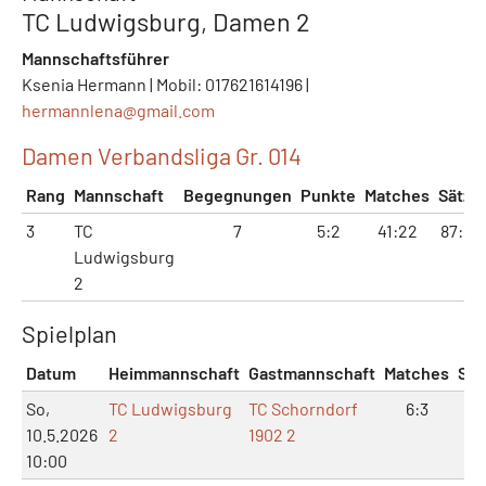
TC Ludwigsburg, Damen 2
Mannschaftsführer
Ksenia Hermann | Mobil: 017621614196 |
hermannlena@
gmail.com
Damen Verbandsliga Gr. 014
Rang
Mannschaft
Begegnungen
Punkte
Matches
Sätze
3
TC
7
5:2
41:22
87:51
Ludwigsburg
2
Spielplan
Datum
Heimmannschaft
Gastmannschaft
Matches
Sät
So,
TC Ludwigsburg
TC Schorndorf
6:3
15
10.5.2026
2
1902 2
10:00