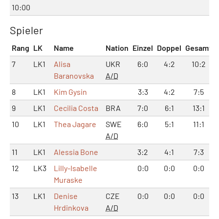
10:00
Spieler
Rang
LK
Name
Nation
Einzel
Doppel
Gesamt
7
LK1
Alisa
UKR
6:0
4:2
10:2
Baranovska
A/D
8
LK1
Kim Gysin
3:3
4:2
7:5
9
LK1
Cecilia Costa
BRA
7:0
6:1
13:1
10
LK1
Thea Jagare
SWE
6:0
5:1
11:1
A/D
11
LK1
Alessia Bone
3:2
4:1
7:3
12
LK3
Lilly-Isabelle
0:0
0:0
0:0
Muraske
13
LK1
Denise
CZE
0:0
0:0
0:0
Hrdinkova
A/D