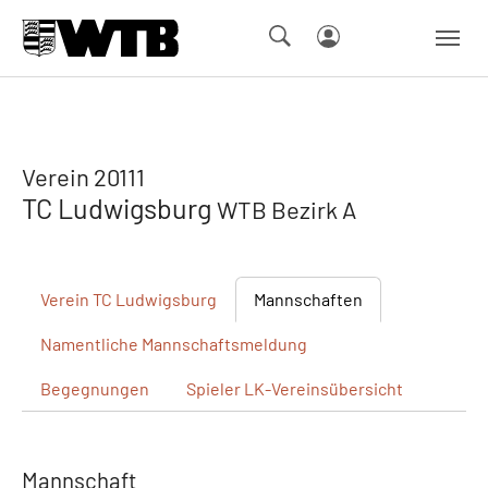
Skip to main navigation
Springe zum Seiteninhalt
Skip to page footer
Verein 20111
TC Ludwigsburg
WTB Bezirk A
Verein
TC Ludwigsburg
Mannschaften
Namentliche
Mannschaftsmeldung
Begegnungen
Spieler
LK-Vereinsübersicht
Mannschaft