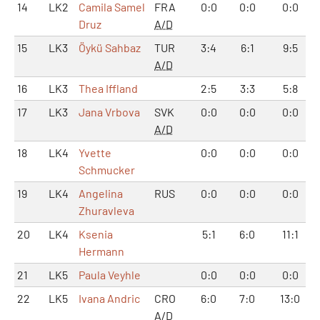
14
LK2
Camila Samel
FRA
0:0
0:0
0:0
Druz
A/D
15
LK3
Öykü Sahbaz
TUR
3:4
6:1
9:5
A/D
16
LK3
Thea Iffland
2:5
3:3
5:8
17
LK3
Jana Vrbova
SVK
0:0
0:0
0:0
A/D
18
LK4
Yvette
0:0
0:0
0:0
Schmucker
19
LK4
Angelina
RUS
0:0
0:0
0:0
Zhuravleva
20
LK4
Ksenia
5:1
6:0
11:1
Hermann
21
LK5
Paula Veyhle
0:0
0:0
0:0
22
LK5
Ivana Andric
CRO
6:0
7:0
13:0
A/D