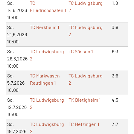
So,
TC
TC Ludwigsburg
1:8
2:
14.6.2026
Friedrichshafen 1
2
10:00
So,
TC Berkheim 1
TC Ludwigsburg
0:9
1:1
21.6.2026
2
10:00
So,
TC Ludwigsburg
TC Süssen 1
6:3
13
28.6.2026
2
10:00
So,
TC Markwasen
TC Ludwigsburg
3:6
8:
5.7.2026
Reutlingen 1
2
10:00
So,
TC Ludwigsburg
TK Bietigheim 1
4:5
9:
12.7.2026
2
10:00
So,
TC Ludwigsburg
TC Metzingen 1
2:7
4:
19.7.2026
2