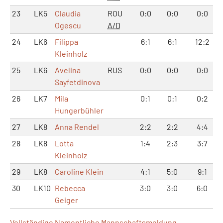
23
LK5
Claudia
ROU
0:0
0:0
0:0
Ogescu
A/D
24
LK6
Filippa
6:1
6:1
12:2
Kleinholz
25
LK6
Avelina
RUS
0:0
0:0
0:0
Sayfetdinova
26
LK7
Mila
0:1
0:1
0:2
Hungerbühler
27
LK8
Anna Rendel
2:2
2:2
4:4
28
LK8
Lotta
1:4
2:3
3:7
Kleinholz
29
LK8
Caroline Klein
4:1
5:0
9:1
30
LK10
Rebecca
3:0
3:0
6:0
Geiger
Vollständige Namentliche Mannschaftsmeldung...