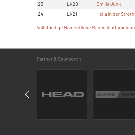
23
LK20
Emilia Junk
24
LK21
Hella In der Stroth
Vollständige Namentliche Mannschaftsmeldung
Partner & Sponsoren