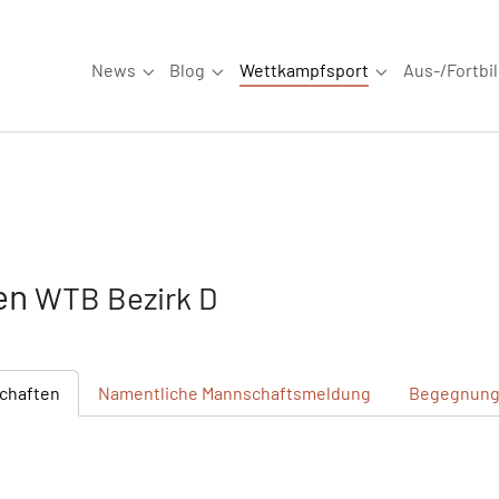
News
Blog
Wettkampfsport
Aus-/Fortbi
Submenu for "News"
Submenu for "Blog"
Submenu for "W
en
WTB Bezirk D
chaften
Namentliche
Mannschaftsmeldung
Begegnun