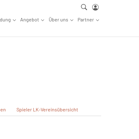
ldung
Angebot
Über uns
Partner
ettkampfsport"
Submenu for "Aus-/Fortbildung"
Submenu for "Angebot"
Submenu for "Über uns"
Submenu for "Partn
gen
Spieler
LK-Vereinsübersicht