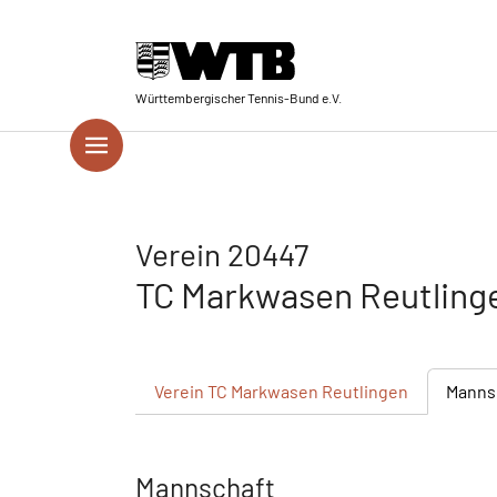
Skip to main navigation
Springe zum Seiteninhalt
Skip to page footer
Württembergischer Tennis-Bund e.V.
Verein 20447
TC Markwasen Reutling
Verein
TC Markwasen Reutlingen
Manns
Mannschaft