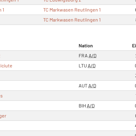
 1
TC Markwasen Reutlingen 1
TC Markwasen Reutlingen 1
Nation
E
z
FRA
A/D
iciute
LTU
A/D
AUT
A/D
es
BIH
A/D
ger