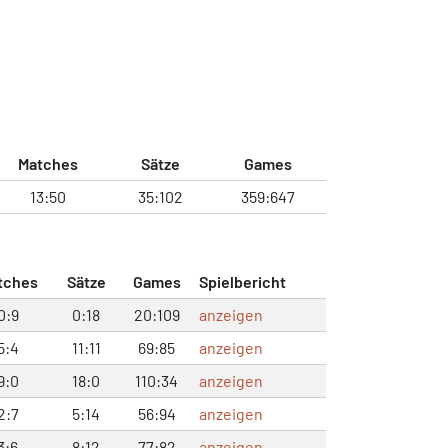
Matches
Sätze
Games
13:50
35:102
359:647
tches
Sätze
Games
Spielbericht
0:9
0:18
20:109
anzeigen
5:4
11:11
69:85
anzeigen
9:0
18:0
110:34
anzeigen
2:7
5:14
56:94
anzeigen
3:6
8:12
77:82
anzeigen