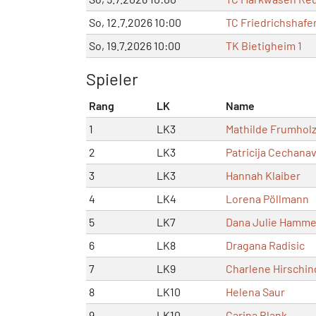
So, 12.7.2026 10:00
TC Friedrichshafen
So, 19.7.2026 10:00
TK Bietigheim 1
Spieler
Rang
LK
Name
1
LK3
Mathilde Frumhol
2
LK3
Patricija Cechanav
3
LK3
Hannah Klaiber
4
LK4
Lorena Pöllmann
5
LK7
Dana Julie Hamm
6
LK8
Dragana Radisic
7
LK9
Charlene Hirschin
8
LK10
Helena Saur
9
LK10
Carina Blank