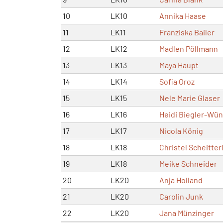
10
LK10
Annika Haase
11
LK11
Franziska Bailer
12
LK12
Madlen Pöllmann
13
LK13
Maya Haupt
14
LK14
Sofia Oroz
15
LK15
Nele Marie Glaser
16
LK16
Heidi Biegler-Wü
17
LK17
Nicola König
18
LK18
Christel Scheitter
19
LK18
Meike Schneider
20
LK20
Anja Holland
21
LK20
Carolin Junk
22
LK20
Jana Münzinger