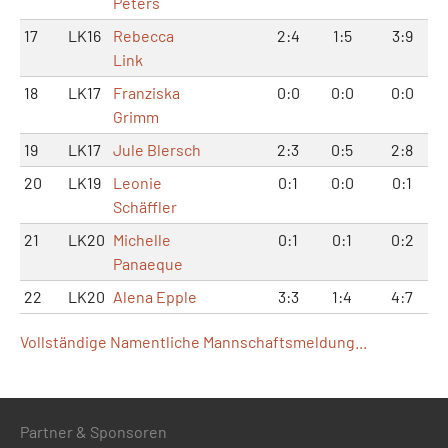
Peters
17
LK16
Rebecca
2:4
1:5
3:9
Link
18
LK17
Franziska
0:0
0:0
0:0
Grimm
19
LK17
Jule Blersch
2:3
0:5
2:8
20
LK19
Leonie
0:1
0:0
0:1
Schäffler
21
LK20
Michelle
0:1
0:1
0:2
Panaeque
22
LK20
Alena Epple
3:3
1:4
4:7
Vollständige Namentliche Mannschaftsmeldung...
Partner & Sponsoren