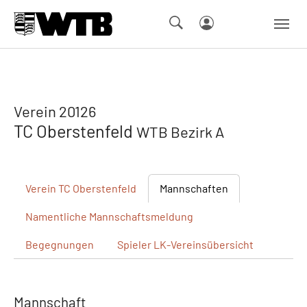
Skip to main navigation
Springe zum Seiteninhalt
Skip to page footer
Verein 20126
TC Oberstenfeld
WTB Bezirk A
Verein
TC Oberstenfeld
Mannschaften
Namentliche
Mannschaftsmeldung
Begegnungen
Spieler
LK-Vereinsübersicht
Mannschaft