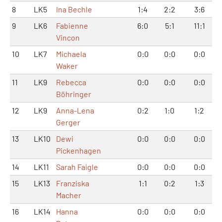
8
LK5
Ina Bechle
1:4
2:2
3:6
9
LK6
Fabienne
6:0
5:1
11:1
Vincon
10
LK7
Michaela
0:0
0:0
0:0
Waker
11
LK9
Rebecca
0:0
0:0
0:0
Böhringer
12
LK9
Anna-Lena
0:2
1:0
1:2
Gerger
13
LK10
Dewi
0:0
0:0
0:0
Pickenhagen
14
LK11
Sarah Faigle
0:0
0:0
0:0
15
LK13
Franziska
1:1
0:2
1:3
Macher
16
LK14
Hanna
0:0
0:0
0:0