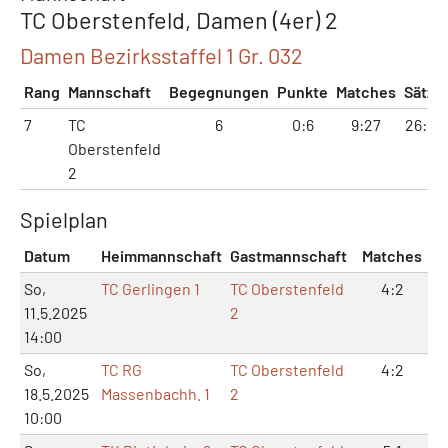
TC Oberstenfeld, Damen (4er) 2
Damen Bezirksstaffel 1 Gr. 032
Rang
Mannschaft
Begegnungen
Punkte
Matches
Sätze
7
TC
6
0:6
9:27
26:58
Oberstenfeld
2
Spielplan
Datum
Heimmannschaft
Gastmannschaft
Matches
Sä
So,
TC Gerlingen 1
TC Oberstenfeld
4:2
1
11.5.2025
2
14:00
So,
TC RG
TC Oberstenfeld
4:2
8
18.5.2025
Massenbachh. 1
2
10:00