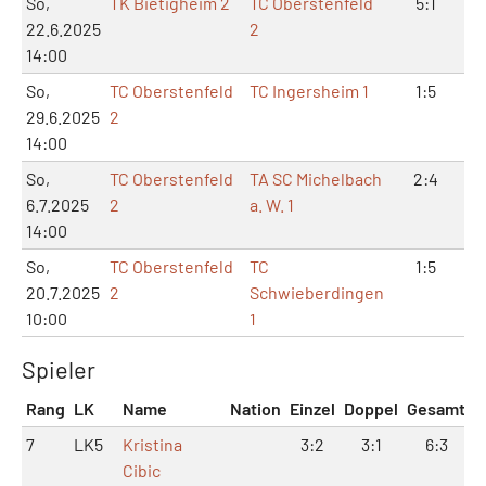
So,
TK Bietigheim 2
TC Oberstenfeld
5:1
1
22.6.2025
2
14:00
So,
TC Oberstenfeld
TC Ingersheim 1
1:5
3
29.6.2025
2
14:00
So,
TC Oberstenfeld
TA SC Michelbach
2:4
6
6.7.2025
2
a. W. 1
14:00
So,
TC Oberstenfeld
TC
1:5
2
20.7.2025
2
Schwieberdingen
10:00
1
Spieler
Rang
LK
Name
Nation
Einzel
Doppel
Gesamt
7
LK5
Kristina
3:2
3:1
6:3
Cibic