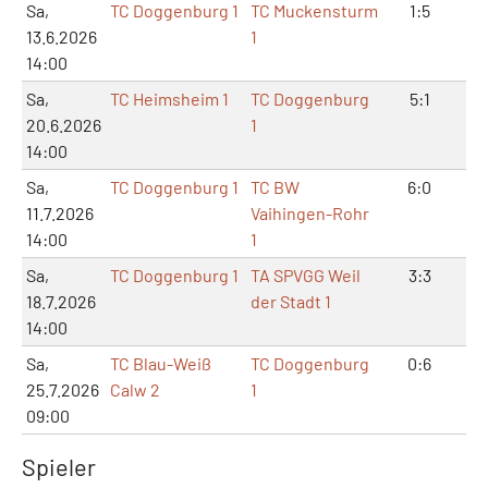
Sa,
TC Doggenburg 1
TC Muckensturm
1:5
2:
13.6.2026
1
14:00
Sa,
TC Heimsheim 1
TC Doggenburg
5:1
11
20.6.2026
1
14:00
Sa,
TC Doggenburg 1
TC BW
6:0
12
11.7.2026
Vaihingen-Rohr
14:00
1
Sa,
TC Doggenburg 1
TA SPVGG Weil
3:3
6:
18.7.2026
der Stadt 1
14:00
Sa,
TC Blau-Weiß
TC Doggenburg
0:6
1:
25.7.2026
Calw 2
1
09:00
Spieler