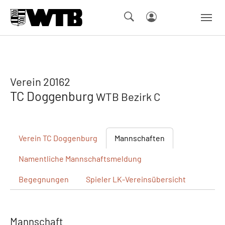
Skip to main navigation
Springe zum Seiteninhalt
Skip to page footer
Verein 20162
TC Doggenburg
WTB Bezirk C
Verein
TC Doggenburg
Mannschaften
Namentliche
Mannschaftsmeldung
Begegnungen
Spieler
LK-Vereinsübersicht
Mannschaft