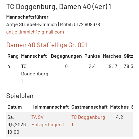
TC Doggenburg, Damen 40 (4er) 1
Mannschaftsführer
Antje Striebel-Kimmich | Mobil: 0172 8086781 |
antjekimmich1@
gmail.com
Damen 40 Staffelliga Gr. 091
Rang
Mannschaft
Begegnungen
Punkte
Matches
Sätze
4
TC
6
2:4
19:17
38:37
Doggenburg
1
Spielplan
Datum
Heimmannschaft
Gastmannschaft
Matches
Sät
Sa,
TA SV
TC Doggenburg
4:2
8:
9.5.2026
Holzgerlingen 1
1
10:00