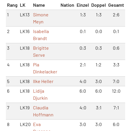
Rang
LK
Name
Nation
Einzel
Doppel
Gesamt
1
LK13
Simone
1:3
1:3
2:6
Meyn
2
LK16
Isabella
0:1
0:0
0:1
Brandt
3
LK18
Brigitte
0:3
0:3
0:6
Serve
4
LK18
Pia
2:1
1:2
3:3
Dinkelacker
5
LK18
Ilke Heller
4:0
3:0
7:0
6
LK18
Lidija
6:0
6:0
12:0
Djurkin
7
LK19
Claudia
4:0
3:1
7:1
Hoffmann
8
LK20
Eva
3:0
3:0
6:0