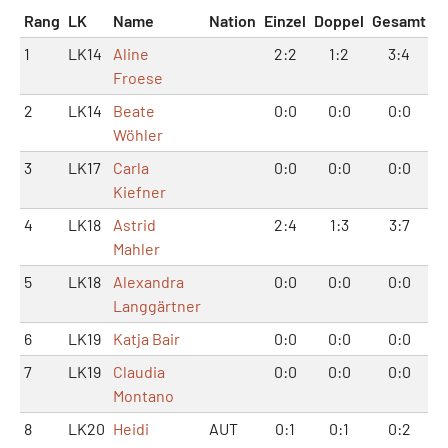
Rang
LK
Name
Nation
Einzel
Doppel
Gesamt
1
LK14
Aline
2:2
1:2
3:4
Froese
2
LK14
Beate
0:0
0:0
0:0
Wöhler
3
LK17
Carla
0:0
0:0
0:0
Kiefner
4
LK18
Astrid
2:4
1:3
3:7
Mahler
5
LK18
Alexandra
0:0
0:0
0:0
Langgärtner
6
LK19
Katja Bair
0:0
0:0
0:0
7
LK19
Claudia
0:0
0:0
0:0
Montano
8
LK20
Heidi
AUT
0:1
0:1
0:2