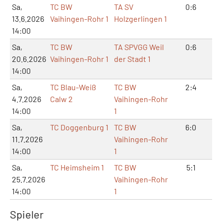
Sa,
TC BW
TA SV
0:6
1:
13.6.2026
Vaihingen-Rohr 1
Holzgerlingen 1
14:00
Sa,
TC BW
TA SPVGG Weil
0:6
0:
20.6.2026
Vaihingen-Rohr 1
der Stadt 1
14:00
Sa,
TC Blau-Weiß
TC BW
2:4
7:
4.7.2026
Calw 2
Vaihingen-Rohr
14:00
1
Sa,
TC Doggenburg 1
TC BW
6:0
12
11.7.2026
Vaihingen-Rohr
14:00
1
Sa,
TC Heimsheim 1
TC BW
5:1
10
25.7.2026
Vaihingen-Rohr
14:00
1
Spieler