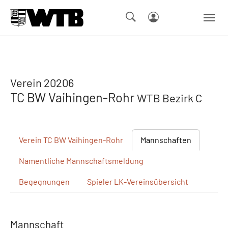
Skip to main navigation
Springe zum Seiteninhalt
Skip to page footer
Verein 20206
TC BW Vaihingen-Rohr
WTB Bezirk C
Verein
TC BW Vaihingen-Rohr
Mannschaften
Namentliche
Mannschaftsmeldung
Begegnungen
Spieler
LK-Vereinsübersicht
Mannschaft