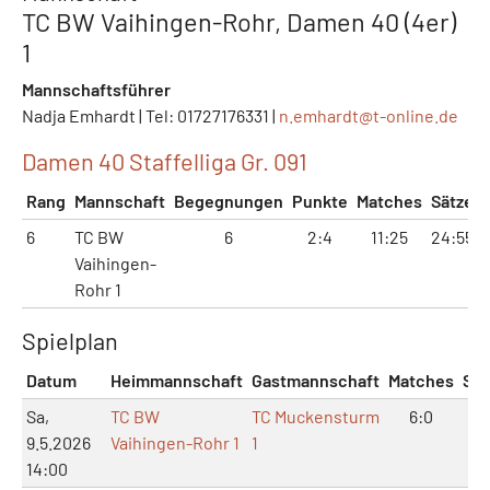
TC BW Vaihingen-Rohr, Damen 40 (4er)
1
Mannschaftsführer
Nadja Emhardt | Tel: 01727176331 |
n.emhardt@
t-online.de
Damen 40 Staffelliga Gr. 091
Rang
Mannschaft
Begegnungen
Punkte
Matches
Sätze
6
TC BW
6
2:4
11:25
24:55
Vaihingen-
Rohr 1
Spielplan
Datum
Heimmannschaft
Gastmannschaft
Matches
Sät
Sa,
TC BW
TC Muckensturm
6:0
12
9.5.2026
Vaihingen-Rohr 1
1
14:00