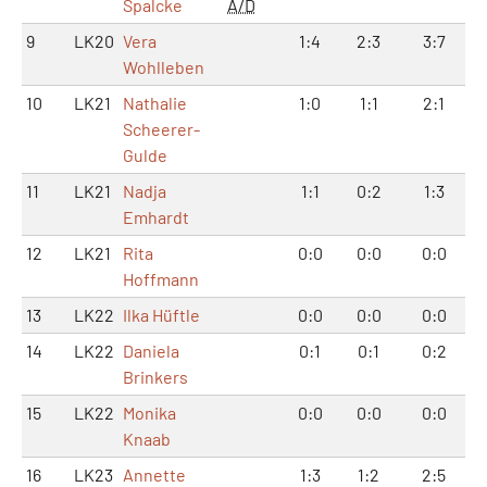
Spalcke
A/D
9
LK20
Vera
1:4
2:3
3:7
Wohlleben
10
LK21
Nathalie
1:0
1:1
2:1
Scheerer-
Gulde
11
LK21
Nadja
1:1
0:2
1:3
Emhardt
12
LK21
Rita
0:0
0:0
0:0
Hoffmann
13
LK22
Ilka Hüftle
0:0
0:0
0:0
14
LK22
Daniela
0:1
0:1
0:2
Brinkers
15
LK22
Monika
0:0
0:0
0:0
Knaab
16
LK23
Annette
1:3
1:2
2:5