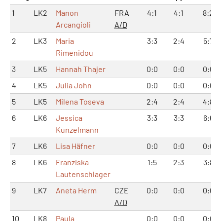
1
LK2
Manon
FRA
4:1
4:1
8:2
Arcangioli
A/D
2
LK3
Maria
3:3
2:4
5:7
Rimenidou
3
LK5
Hannah Thajer
0:0
0:0
0:0
4
LK5
Julia John
0:0
0:0
0:0
5
LK5
Milena Toseva
2:4
2:4
4:8
6
LK6
Jessica
3:3
3:3
6:6
Kunzelmann
7
LK6
Lisa Häfner
0:0
0:0
0:0
8
LK6
Franziska
1:5
2:3
3:8
Lautenschlager
9
LK7
Aneta Herm
CZE
0:0
0:0
0:0
A/D
10
LK8
Paula
0:0
0:0
0:0