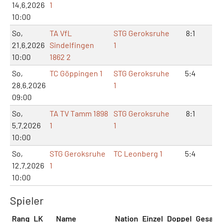
14.6.2026
1
10:00
So,
TA VfL
STG Geroksruhe
8:1
17
21.6.2026
Sindelfingen
1
10:00
1862 2
So,
TC Göppingen 1
STG Geroksruhe
5:4
10
28.6.2026
1
09:00
So,
TA TV Tamm 1898
STG Geroksruhe
8:1
16
5.7.2026
1
1
10:00
So,
STG Geroksruhe
TC Leonberg 1
5:4
10
12.7.2026
1
10:00
Spieler
Rang
LK
Name
Nation
Einzel
Doppel
Gesam