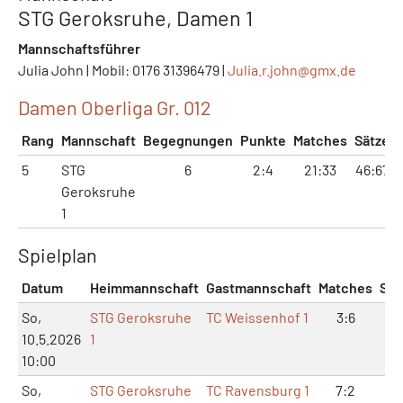
STG Geroksruhe, Damen 1
Mannschaftsführer
Julia John | Mobil: 0176 31396479 |
Julia.r.john@
gmx.de
Damen Oberliga Gr. 012
Rang
Mannschaft
Begegnungen
Punkte
Matches
Sätze
5
STG
6
2:4
21:33
46:67
Geroksruhe
1
Spielplan
Datum
Heimmannschaft
Gastmannschaft
Matches
Sät
So,
STG Geroksruhe
TC Weissenhof 1
3:6
7:
10.5.2026
1
10:00
So,
STG Geroksruhe
TC Ravensburg 1
7:2
15