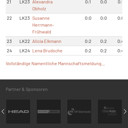
21
LK23
Alexandra
0:1
0:0
0:1
Obholz
22
LK23
Susanne
0:0
0:0
0:0
Herrmann-
Frühwald
23
LK22
Alicia Elkmann
0:2
0:2
0:4
24
LK24
Lena Brudsche
0:2
0:2
0:4
Vollständige Namentliche Mannschaftsmeldung...
Partner & Sponsoren