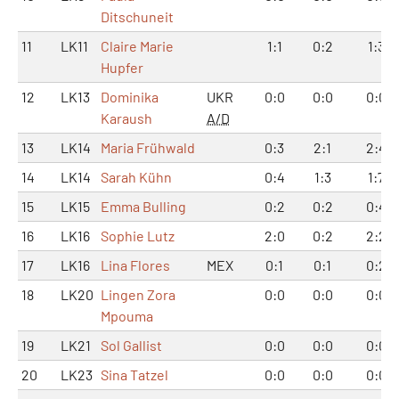
Ditschuneit
11
LK11
Claire Marie
1:1
0:2
1:3
Hupfer
12
LK13
Dominika
UKR
0:0
0:0
0:0
Karaush
A/D
13
LK14
Maria Frühwald
0:3
2:1
2:4
14
LK14
Sarah Kühn
0:4
1:3
1:7
15
LK15
Emma Bulling
0:2
0:2
0:4
16
LK16
Sophie Lutz
2:0
0:2
2:2
17
LK16
Lina Flores
MEX
0:1
0:1
0:2
18
LK20
Lingen Zora
0:0
0:0
0:0
Mpouma
19
LK21
Sol Gallist
0:0
0:0
0:0
20
LK23
Sina Tatzel
0:0
0:0
0:0