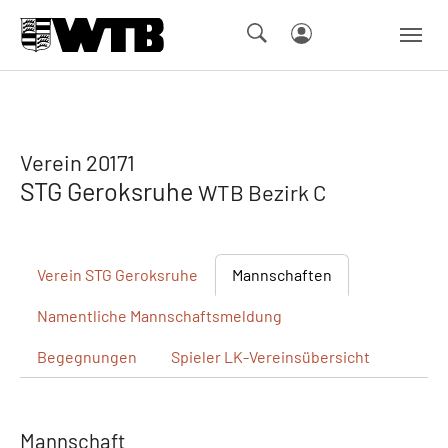
Skip to main navigation
Springe zum Seiteninhalt
Skip to page footer
Verein 20171
STG Geroksruhe
WTB Bezirk C
Verein
STG Geroksruhe
Mannschaften
Namentliche
Mannschaftsmeldung
Begegnungen
Spieler
LK-Vereinsübersicht
Mannschaft