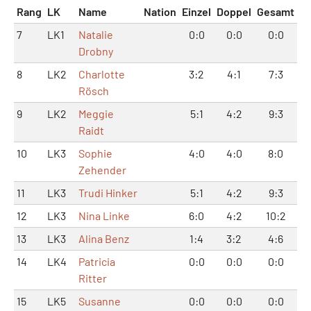
Rang
LK
Name
Nation
Einzel
Doppel
Gesamt
7
LK1
Natalie
0:0
0:0
0:0
Drobny
8
LK2
Charlotte
3:2
4:1
7:3
Rösch
9
LK2
Meggie
5:1
4:2
9:3
Raidt
10
LK3
Sophie
4:0
4:0
8:0
Zehender
11
LK3
Trudi Hinker
5:1
4:2
9:3
12
LK3
Nina Linke
6:0
4:2
10:2
13
LK3
Alina Benz
1:4
3:2
4:6
14
LK4
Patricia
0:0
0:0
0:0
Ritter
15
LK5
Susanne
0:0
0:0
0:0