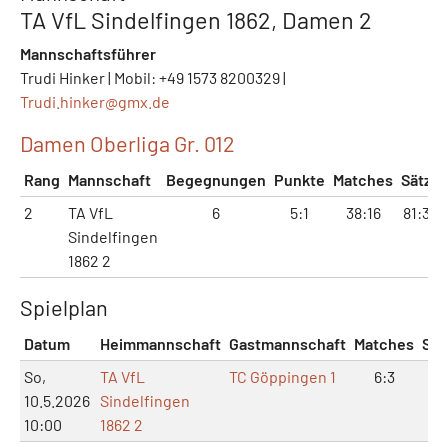
TA VfL Sindelfingen 1862, Damen 2
Mannschaftsführer
Trudi Hinker | Mobil: +49 1573 8200329 |
Trudi.hinker@
gmx.de
Damen Oberliga Gr. 012
Rang
Mannschaft
Begegnungen
Punkte
Matches
Sätze
2
TA VfL
6
5:1
38:16
81:36
Sindelfingen
1862 2
Spielplan
Datum
Heimmannschaft
Gastmannschaft
Matches
Sät
So,
TA VfL
TC Göppingen 1
6:3
13
10.5.2026
Sindelfingen
10:00
1862 2