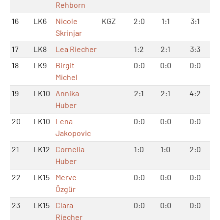
Rehborn
16
LK6
Nicole
KGZ
2:0
1:1
3:1
Skrinjar
17
LK8
Lea Riecher
1:2
2:1
3:3
18
LK9
Birgit
0:0
0:0
0:0
Michel
19
LK10
Annika
2:1
2:1
4:2
Huber
20
LK10
Lena
0:0
0:0
0:0
Jakopovic
21
LK12
Cornelia
1:0
1:0
2:0
Huber
22
LK15
Merve
0:0
0:0
0:0
Özgür
23
LK15
Clara
0:0
0:0
0:0
Riecher