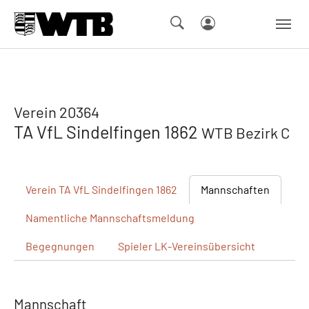
Skip to main navigation
Springe zum Seiteninhalt
Skip to page footer
Verein 20364
TA VfL Sindelfingen 1862
WTB Bezirk C
Verein
TA VfL Sindelfingen 1862
Mannschaften
Namentliche
Mannschaftsmeldung
Begegnungen
Spieler
LK-Vereinsübersicht
Mannschaft