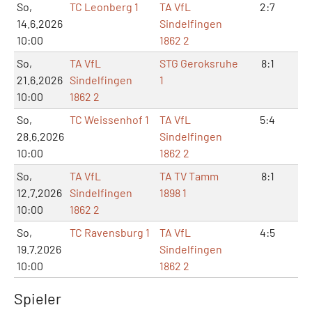
So,
TC Leonberg 1
TA VfL
2:7
6:
14.6.2026
Sindelfingen
10:00
1862 2
So,
TA VfL
STG Geroksruhe
8:1
17
21.6.2026
Sindelfingen
1
10:00
1862 2
So,
TC Weissenhof 1
TA VfL
5:4
11:
28.6.2026
Sindelfingen
10:00
1862 2
So,
TA VfL
TA TV Tamm
8:1
16
12.7.2026
Sindelfingen
1898 1
10:00
1862 2
So,
TC Ravensburg 1
TA VfL
4:5
8:1
19.7.2026
Sindelfingen
10:00
1862 2
Spieler