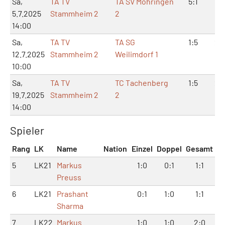
Sa,
TA TV
TA SV Möhringen
5:1
11:
5.7.2025
Stammheim 2
2
14:00
Sa,
TA TV
TA SG
1:5
2:
12.7.2025
Stammheim 2
Weilimdorf 1
10:00
Sa,
TA TV
TC Tachenberg
1:5
2:
19.7.2025
Stammheim 2
2
14:00
Spieler
Rang
LK
Name
Nation
Einzel
Doppel
Gesamt
5
LK21
Markus
1:0
0:1
1:1
Preuss
6
LK21
Prashant
0:1
1:0
1:1
Sharma
7
LK22
Markus
1:0
1:0
2:0