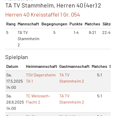
TA TV Stammheim, Herren 40 (4er) 2
Herren 40 Kreisstaffel 1 Gr. 054
Rang
Mannschaft
Begegnungen
Punkte
Matches
Sätze
5
TA TV
5
1:4
9:21
22:43
Stammheim
2
Spielplan
Datum
Heimmannschaft
Gastmannschaft
Matches
Sät
Sa,
TSV Dagersheim
TA TV
5:1
10
17.5.2025
TA 1
Stammheim 2
14:00
Sa,
TC Weissach-
TA TV
5:1
10
28.6.2025
Flacht 2
Stammheim 2
14:00