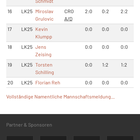
Schmidt
16
LK25
Miroslav
CRO
2:0
0:2
2:2
Grulovic
A/D
17
LK25
Kevin
0:0
0:0
0:0
Klumpp
18
LK25
Jens
0:0
0:0
0:0
Zeising
19
LK25
Torsten
0:0
1:2
1:2
Schilling
20
LK25
Florian Reh
0:0
0:0
0:0
Vollständige Namentliche Mannschaftsmeldung...
Partner & Sponsoren