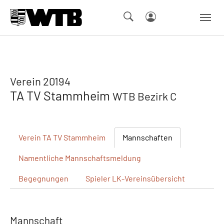
Skip to main navigation
Springe zum Seiteninhalt
Skip to page footer
Verein 20194
TA TV Stammheim
WTB Bezirk C
Verein
TA TV Stammheim
Mannschaften
Namentliche
Mannschaftsmeldung
Begegnungen
Spieler
LK-Vereinsübersicht
Mannschaft