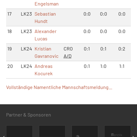
Engelsman
17
LK23
Sebastian
0:0
0:0
0:0
Hundt
18
LK23
Alexander
0:0
0:0
0:0
Lucas
19
LK24
Kristian
CRO
0:1
0:1
0:2
Gavranovic
A/D
20
LK24
Andreas
0:1
1:0
1:1
Kocurek
Vollständige Namentliche Mannschaftsmeldung...
Partner & Sponsoren