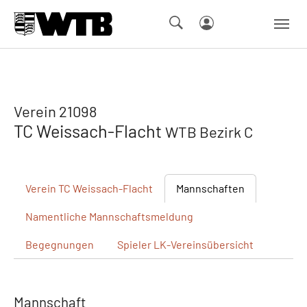
Skip to main navigation
Springe zum Seiteninhalt
Skip to page footer
Verein 21098
TC Weissach-Flacht
WTB Bezirk C
Verein
TC Weissach-Flacht
Mannschaften
Namentliche
Mannschaftsmeldung
Begegnungen
Spieler
LK-Vereinsübersicht
Mannschaft