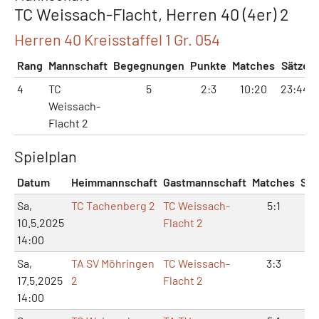
TC Weissach-Flacht, Herren 40 (4er) 2
Herren 40 Kreisstaffel 1 Gr. 054
Rang
Mannschaft
Begegnungen
Punkte
Matches
Sätze
4
TC
5
2:3
10:20
23:44
Weissach-
Flacht 2
Spielplan
Datum
Heimmannschaft
Gastmannschaft
Matches
Sät
Sa,
TC Tachenberg 2
TC Weissach-
5:1
11:
10.5.2025
Flacht 2
14:00
Sa,
TA SV Möhringen
TC Weissach-
3:3
6:
17.5.2025
2
Flacht 2
14:00