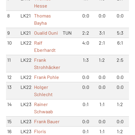
Hesse
8
LK21
Thomas
0:0
0:0
0:0
Bayha
9
LK21
Oualid Ouni
TUN
2:2
3:1
5:3
10
LK22
Ralf
4:0
2:1
6:1
Eberhardt
11
LK22
Frank
1:3
1:2
2:5
Strohhäcker
12
LK22
Frank Pohle
0:0
0:0
0:0
13
LK22
Holger
0:0
0:0
0:0
Schlecht
14
LK23
Rainer
0:1
1:1
1:2
Schwaab
15
LK23
Frank Bauer
0:0
0:0
0:0
16
LK23
Floris
0:1
1:1
1:2