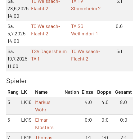
Sa,
TC Weissach-
TA TV
5:1
10
28.6.2025
Flacht 2
Stammheim 2
14:00
Sa,
TC Weissach-
TA SG
0:6
0:
5.7.2025
Flacht 2
Weilimdorf 1
14:00
Sa,
TSV Dagersheim
TC Weissach-
5:1
11:
19.7.2025
TA 1
Flacht 2
11:00
Spieler
Rang
LK
Name
Nation
Einzel
Doppel
Gesamt
5
LK16
Markus
4:0
4:0
8:0
Wöhr
6
LK19
Elmar
0:0
0:0
0:0
Klösters
7
LK19
Thomas
1:1
1:0
2:1