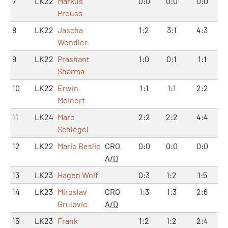
7
LK22
Markus
0:0
0:0
0:0
Preuss
8
LK22
Jascha
1:2
3:1
4:3
Wendler
9
LK22
Prashant
1:0
0:1
1:1
Sharma
10
LK22
Erwin
1:1
1:1
2:2
Meinert
11
LK24
Marc
2:2
2:2
4:4
Schlegel
12
LK22
Mario Beslic
CRO
0:0
0:0
0:0
A/D
13
LK23
Hagen Wolf
0:3
1:2
1:5
14
LK23
Miroslav
CRO
1:3
1:3
2:6
Grulovic
A/D
15
LK23
Frank
1:2
1:2
2:4