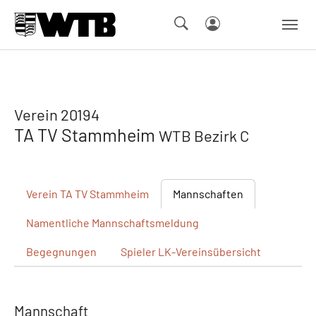
Skip to main navigation
Springe zum Seiteninhalt
Skip to page footer
Verein 20194
TA TV Stammheim
WTB Bezirk C
Verein
TA TV Stammheim
Mannschaften
Namentliche
Mannschaftsmeldung
Begegnungen
Spieler
LK-Vereinsübersicht
Mannschaft