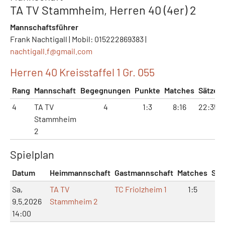
TA TV Stammheim, Herren 40 (4er) 2
Mannschaftsführer
Frank Nachtigall | Mobil: 015222869383 |
nachtigall.f@
gmail.com
Herren 40 Kreisstaffel 1 Gr. 055
Rang
Mannschaft
Begegnungen
Punkte
Matches
Sätze
4
TA TV
4
1:3
8:16
22:35
Stammheim
2
Spielplan
Datum
Heimmannschaft
Gastmannschaft
Matches
Sät
Sa,
TA TV
TC Friolzheim 1
1:5
5:1
9.5.2026
Stammheim 2
14:00