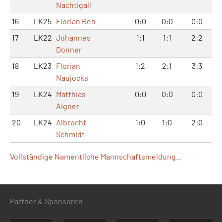
Nachtigall
16
LK25
Florian Reh
0:0
0:0
0:0
17
LK22
Johannes
1:1
1:1
2:2
Donner
18
LK23
Florian
1:2
2:1
3:3
Naujocks
19
LK24
Matthias
0:0
0:0
0:0
Aigner
20
LK24
Albrecht
1:0
1:0
2:0
Schmidt
Vollständige Namentliche Mannschaftsmeldung...
Partner & Sponsoren