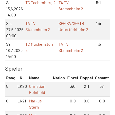
Sa,
TC Tachenberg 2
TA TV
5:1
11:
13.6.2026
Stammheim 2
14:00
Sa,
TA TV
SPG KV/SG/TB
1:5
3:1
27.6.2026
Stammheim 2
Untertürkheim 2
09:00
Sa,
TC Muckensturm
TA TV
1:5
4:1
18.7.2026
2
Stammheim 2
14:00
Spieler
Rang
LK
Name
Nation
Einzel
Doppel
Gesamt
5
LK20
Christian
3:0
2:1
5:1
Reinhold
6
LK21
Markus
0:0
0:0
0:0
Stern