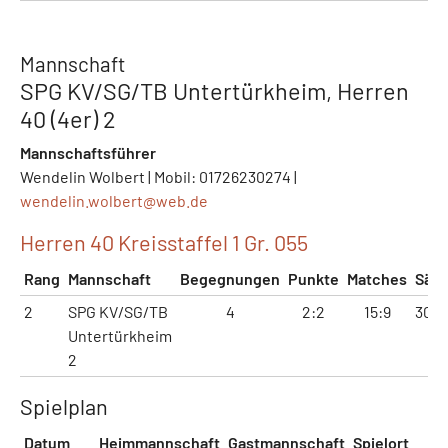
Mannschaft
SPG KV/SG/TB Untertürkheim, Herren
40 (4er) 2
Mannschaftsführer
Wendelin Wolbert | Mobil: 01726230274 |
wendelin.wolbert@
web.de
Herren 40 Kreisstaffel 1 Gr. 055
Rang
Mannschaft
Begegnungen
Punkte
Matches
Sätz
2
SPG KV/SG/TB
4
2:2
15:9
30:2
Untertürkheim
2
Spielplan
Datum
Heimmannschaft
Gastmannschaft
Spielort