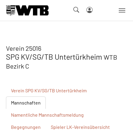
Skip to main navigation
Springe zum Seiteninhalt
Skip to page footer
Verein 25016
SPG KV/SG/TB Untertürkheim
WTB
Bezirk C
Verein
SPG KV/SG/TB Untertürkheim
Mannschaften
Namentliche
Mannschaftsmeldung
Begegnungen
Spieler
LK-Vereinsübersicht