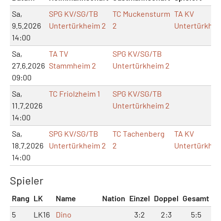
Sa,
SPG KV/SG/TB
TC Muckensturm
TA KV
9.5.2026
Untertürkheim 2
2
Untertürkhe
14:00
Sa,
TA TV
SPG KV/SG/TB
27.6.2026
Stammheim 2
Untertürkheim 2
09:00
Sa,
TC Friolzheim 1
SPG KV/SG/TB
11.7.2026
Untertürkheim 2
14:00
Sa,
SPG KV/SG/TB
TC Tachenberg
TA KV
18.7.2026
Untertürkheim 2
2
Untertürkhe
14:00
Spieler
Rang
LK
Name
Nation
Einzel
Doppel
Gesamt
5
LK16
Dino
3:2
2:3
5:5