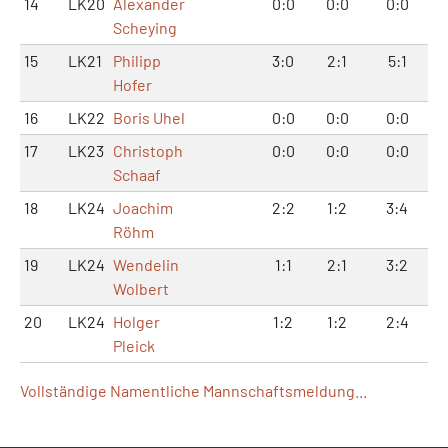
14
LK20
Alexander
0:0
0:0
0:0
Scheying
15
LK21
Philipp
3:0
2:1
5:1
Hofer
16
LK22
Boris Uhel
0:0
0:0
0:0
17
LK23
Christoph
0:0
0:0
0:0
Schaaf
18
LK24
Joachim
2:2
1:2
3:4
Röhm
19
LK24
Wendelin
1:1
2:1
3:2
Wolbert
20
LK24
Holger
1:2
1:2
2:4
Pleick
Vollständige Namentliche Mannschaftsmeldung...