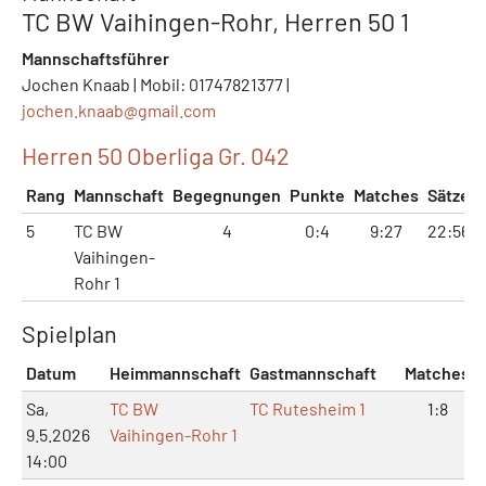
TC BW Vaihingen-Rohr, Herren 50 1
Mannschaftsführer
Jochen Knaab | Mobil: 01747821377 |
jochen.knaab@
gmail.com
Herren 50 Oberliga Gr. 042
Rang
Mannschaft
Begegnungen
Punkte
Matches
Sätze
5
TC BW
4
0:4
9:27
22:56
Vaihingen-
Rohr 1
Spielplan
Datum
Heimmannschaft
Gastmannschaft
Matches
Sa,
TC BW
TC Rutesheim 1
1:8
9.5.2026
Vaihingen-Rohr 1
14:00