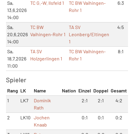
Sa,
TC G.-W. Ilsfeld 1
TC BW Vaihingen-
6:3
13.6.2026
Rohr 1
14:00
Sa,
TC BW
TA SV
4:5
20.6.2026
Vaihingen-Rohr 1
Leonberg/Eltingen
14:00
1
Sa,
TA SV
TC BW Vaihingen-
8:1
18.7.2026
Holzgerlingen 1
Rohr 1
11:00
Spieler
Rang
LK
Name
Nation
Einzel
Doppel
Gesamt
1
LK7
Dominik
2:1
2:1
4:2
Rath
2
LK10
Jochen
0:1
0:1
0:2
Knaab