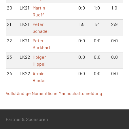
20
LK21
Martin
0:0
1:0
1:0
Ruoff
21
LK21
Peter
1:5
1:4
2:9
Schädel
22
LK21
Peter
0:0
0:0
0:0
Burkhart
23
LK22
Holger
0:0
0:0
0:0
Hippel
24
LK22
Armin
0:0
0:0
0:0
Binder
Vollständige Namentliche Mannschaftsmeldung...
Partner & Sponsoren