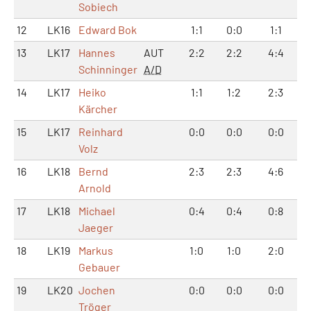
Sobiech
12
LK16
Edward Bok
1:1
0:0
1:1
13
LK17
Hannes
AUT
2:2
2:2
4:4
Schinninger
A/D
14
LK17
Heiko
1:1
1:2
2:3
Kärcher
15
LK17
Reinhard
0:0
0:0
0:0
Volz
16
LK18
Bernd
2:3
2:3
4:6
Arnold
17
LK18
Michael
0:4
0:4
0:8
Jaeger
18
LK19
Markus
1:0
1:0
2:0
Gebauer
19
LK20
Jochen
0:0
0:0
0:0
Tröger