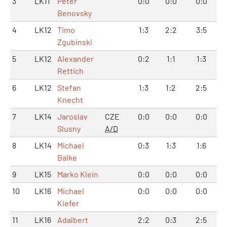
3
LK11
Peter
0:0
0:0
0:0
Benovsky
4
LK12
Timo
1:3
2:2
3:5
Zgubinski
5
LK12
Alexander
0:2
1:1
1:3
Rettich
6
LK12
Stefan
1:3
1:2
2:5
Knecht
7
LK14
Jaroslav
CZE
0:0
0:0
0:0
Slusny
A/D
8
LK14
Michael
0:3
1:3
1:6
Balke
9
LK15
Marko Klein
0:0
0:0
0:0
10
LK16
Michael
0:0
0:0
0:0
Kiefer
11
LK16
Adalbert
2:2
0:3
2:5