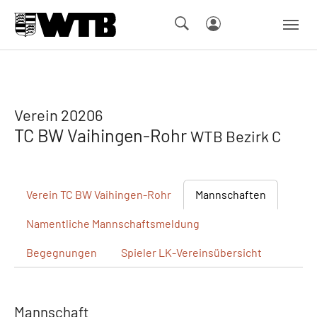
Skip to main navigation
Springe zum Seiteninhalt
Skip to page footer
Verein 20206
TC BW Vaihingen-Rohr
WTB Bezirk C
Verein
TC BW Vaihingen-Rohr
Mannschaften
Namentliche
Mannschaftsmeldung
Begegnungen
Spieler
LK-Vereinsübersicht
Mannschaft