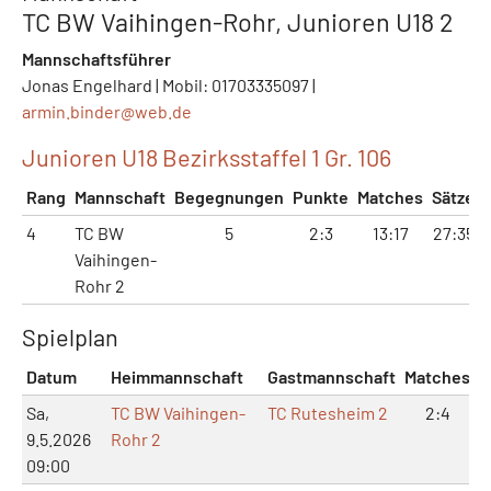
TC BW Vaihingen-Rohr, Junioren U18 2
Mannschaftsführer
Jonas Engelhard | Mobil: 01703335097 |
armin.binder@
web.de
Junioren U18 Bezirksstaffel 1 Gr. 106
Rang
Mannschaft
Begegnungen
Punkte
Matches
Sätze
4
TC BW
5
2:3
13:17
27:35
Vaihingen-
Rohr 2
Spielplan
Datum
Heimmannschaft
Gastmannschaft
Matches
S
Sa,
TC BW Vaihingen-
TC Rutesheim 2
2:4
9.5.2026
Rohr 2
09:00