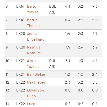
6
LK14
Bartu
BUL
4:1
3:2
7:3
Yozkan
A/D
7
LK18
Martin
0:4
2:2
2:6
Thomas
8
LK20
Jonas
1:4
2:3
3:7
Engelhard
9
LK20
Rasmus
1:5
2:4
3:9
Nothum
10
LK21
Artun
BUL
3:1
1:3
4:4
Yozkan
A/D
11
LK21
Ben Dietze
1:2
1:2
2:4
12
LK22
Max Hieber
2:3
3:2
5:5
13
LK22
Lukas von
0:0
0:0
0:0
Hugo
14
LK22
Luca
0:2
0:2
0:4