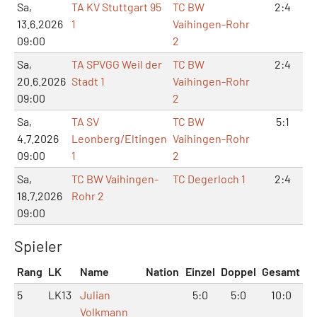
Sa,
TA KV Stuttgart 95
TC BW
2:4
13.6.2026
1
Vaihingen-Rohr
09:00
2
Sa,
TA SPVGG Weil der
TC BW
2:4
20.6.2026
Stadt 1
Vaihingen-Rohr
09:00
2
Sa,
TA SV
TC BW
5:1
4.7.2026
Leonberg/Eltingen
Vaihingen-Rohr
09:00
1
2
Sa,
TC BW Vaihingen-
TC Degerloch 1
2:4
18.7.2026
Rohr 2
09:00
Spieler
Rang
LK
Name
Nation
Einzel
Doppel
Gesamt
5
LK13
Julian
5:0
5:0
10:0
Volkmann