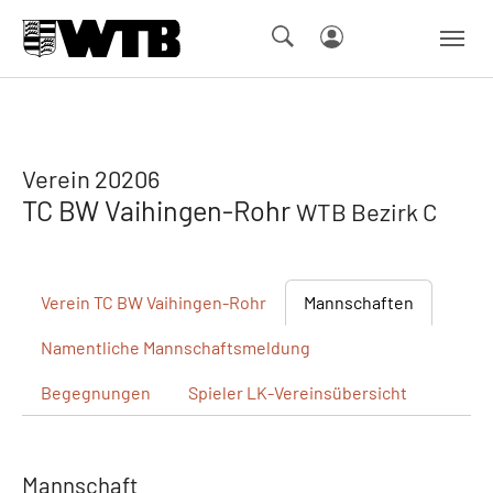
Skip to main navigation
Springe zum Seiteninhalt
Skip to page footer
Verein 20206
TC BW Vaihingen-Rohr
WTB Bezirk C
Verein
TC BW Vaihingen-Rohr
Mannschaften
Namentliche
Mannschaftsmeldung
Begegnungen
Spieler
LK-Vereinsübersicht
Mannschaft