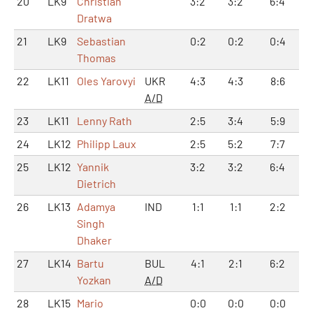
20
LK9
Christian
3:2
3:2
6:4
Dratwa
21
LK9
Sebastian
0:2
0:2
0:4
Thomas
22
LK11
Oles Yarovyi
UKR
4:3
4:3
8:6
A/D
23
LK11
Lenny Rath
2:5
3:4
5:9
24
LK12
Philipp Laux
2:5
5:2
7:7
25
LK12
Yannik
3:2
3:2
6:4
Dietrich
26
LK13
Adamya
IND
1:1
1:1
2:2
Singh
Dhaker
27
LK14
Bartu
BUL
4:1
2:1
6:2
Yozkan
A/D
28
LK15
Mario
0:0
0:0
0:0