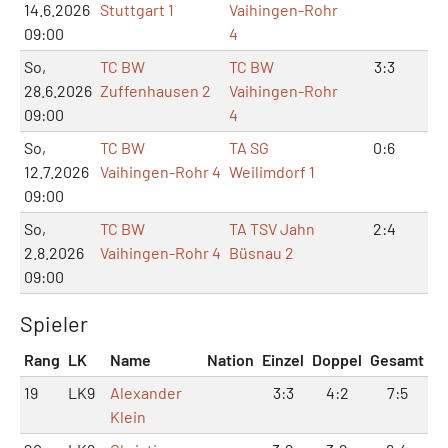
14.6.2026
Stuttgart 1
Vaihingen-Rohr
09:00
4
So,
TC BW
TC BW
3:3
7:
28.6.2026
Zuffenhausen 2
Vaihingen-Rohr
09:00
4
So,
TC BW
TA SG
0:6
0:
12.7.2026
Vaihingen-Rohr 4
Weilimdorf 1
09:00
So,
TC BW
TA TSV Jahn
2:4
5:
2.8.2026
Vaihingen-Rohr 4
Büsnau 2
09:00
Spieler
Rang
LK
Name
Nation
Einzel
Doppel
Gesamt
19
LK9
Alexander
3:3
4:2
7:5
Klein