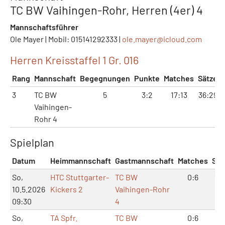
TC BW Vaihingen-Rohr, Herren (4er) 4
Mannschaftsführer
Ole Mayer | Mobil: 015141292333 |
ole.mayer@
icloud.com
Herren Kreisstaffel 1 Gr. 016
Rang
Mannschaft
Begegnungen
Punkte
Matches
Sätze
3
TC BW
5
3:2
17:13
36:29
Vaihingen-
Rohr 4
Spielplan
Datum
Heimmannschaft
Gastmannschaft
Matches
Sät
So,
HTC Stuttgarter-
TC BW
0:6
2:
10.5.2026
Kickers 2
Vaihingen-Rohr
09:30
4
So,
TA Spfr.
TC BW
0:6
0: