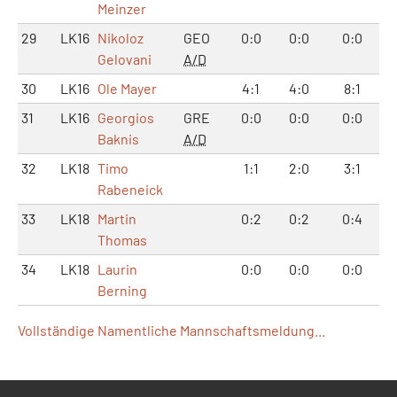
Meinzer
29
LK16
Nikoloz
GEO
0:0
0:0
0:0
Gelovani
A/D
30
LK16
Ole Mayer
4:1
4:0
8:1
31
LK16
Georgios
GRE
0:0
0:0
0:0
Baknis
A/D
32
LK18
Timo
1:1
2:0
3:1
Rabeneick
33
LK18
Martin
0:2
0:2
0:4
Thomas
34
LK18
Laurin
0:0
0:0
0:0
Berning
Vollständige Namentliche Mannschaftsmeldung...