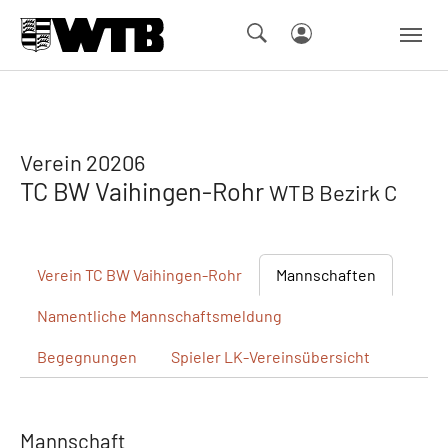
Skip to main navigation
Springe zum Seiteninhalt
Skip to page footer
Verein 20206
TC BW Vaihingen-Rohr
WTB Bezirk C
Verein
TC BW Vaihingen-Rohr
Mannschaften
Namentliche
Mannschaftsmeldung
Begegnungen
Spieler
LK-Vereinsübersicht
Mannschaft