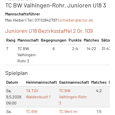
TC BW Vaihingen-Rohr, Junioren U18 3
Mannschaftsführer
Max Hieber | Tel: 07112842797 |
srhieber@
arcor.de
Junioren U18 Bezirksstaffel 2 Gr. 109
Rang
Mannschaft
Begegnungen
Punkte
Matches
Sätze
7
TC BW
6
2:4
14:22
31:47
Vaihingen-
Rohr 3
Spielplan
Datum
Heimmannschaft
Gastmannschaft
Matches
Sät
Sa,
TA TSV
TC BW
4:2
8:
9.5.2026
Waldenbuch 1
Vaihingen-Rohr
09:00
3
Sa,
TC BW
TC Weil im
1:5
2: