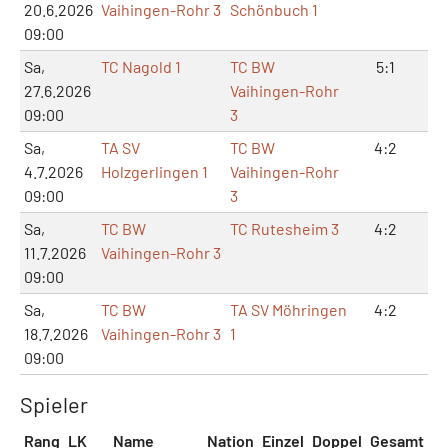
20.6.2026
Vaihingen-Rohr 3
Schönbuch 1
09:00
Sa,
TC Nagold 1
TC BW
5:1
11
27.6.2026
Vaihingen-Rohr
09:00
3
Sa,
TA SV
TC BW
4:2
8:
4.7.2026
Holzgerlingen 1
Vaihingen-Rohr
09:00
3
Sa,
TC BW
TC Rutesheim 3
4:2
8:
11.7.2026
Vaihingen-Rohr 3
09:00
Sa,
TC BW
TA SV Möhringen
4:2
8:
18.7.2026
Vaihingen-Rohr 3
1
09:00
Spieler
Rang
LK
Name
Nation
Einzel
Doppel
Gesamt