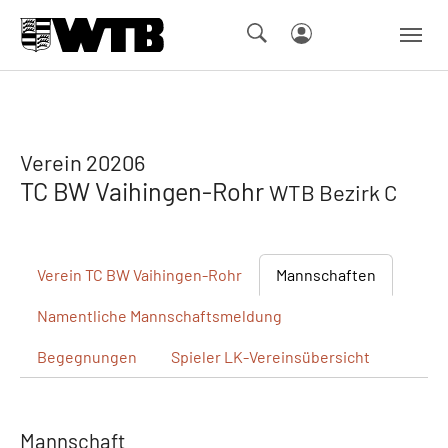
Skip to main navigation
Springe zum Seiteninhalt
Skip to page footer
Verein 20206
TC BW Vaihingen-Rohr
WTB Bezirk C
Verein
TC BW Vaihingen-Rohr
Mannschaften
Namentliche
Mannschaftsmeldung
Begegnungen
Spieler
LK-Vereinsübersicht
Mannschaft