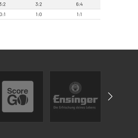
3:2
3:2
6:4
0:1
1:0
1:1