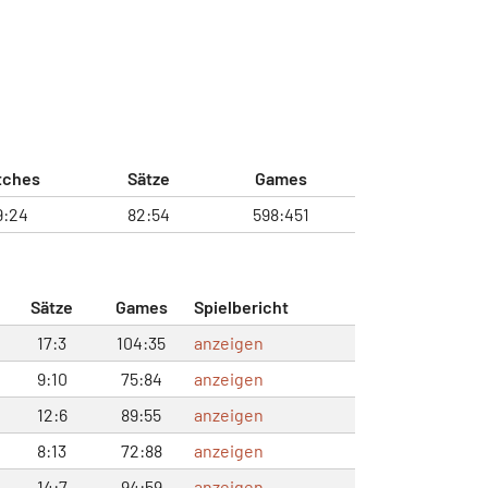
tches
Sätze
Games
9:24
82:54
598:451
Sätze
Games
Spielbericht
17:3
104:35
anzeigen
9:10
75:84
anzeigen
12:6
89:55
anzeigen
8:13
72:88
anzeigen
14:7
94:59
anzeigen