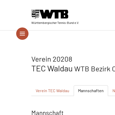
Skip to main navigation
Springe zum Seiteninhalt
Skip to page footer
Württembergischer Tennis-Bund e.V.
Verein 20208
TEC Waldau
WTB Bezirk 
Verein
TEC Waldau
Mannschaften
N
Mannschaft