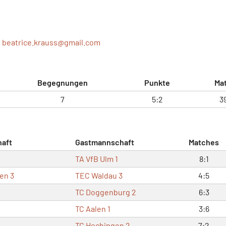
|
beatrice.krauss@
gmail.com
Begegnungen
Punkte
Ma
7
5:2
3
aft
Gastmannschaft
Matches
TA VfB Ulm 1
8:1
en 3
TEC Waldau 3
4:5
TC Doggenburg 2
6:3
TC Aalen 1
3:6
TC Hechingen 2
7:2