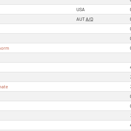
USA
AUT
A/D
horm
nate