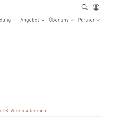
ldung
Angebot
Über uns
Partner
ettkampfsport"
Submenu for "Aus-/Fortbildung"
Submenu for "Angebot"
Submenu for "Über uns"
Submenu for "Partn
er
LK-Vereinsübersicht