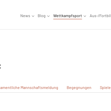
News
Blog
Wettkampfsport
Aus-/Fortbi
Submenu for "News"
Submenu for "Blog"
Submenu for "W
C
amentliche
Mannschaftsmeldung
Begegnungen
Spiel