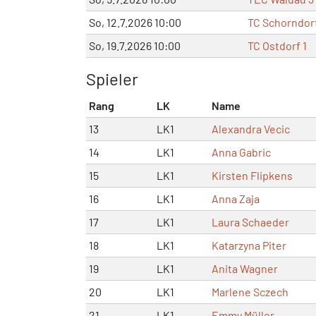
So, 12.7.2026 10:00
TC Schorndorf
So, 19.7.2026 10:00
TC Ostdorf 1
Spieler
Rang
LK
Name
13
LK1
Alexandra Vecic
14
LK1
Anna Gabric
15
LK1
Kirsten Flipkens
16
LK1
Anna Zaja
17
LK1
Laura Schaeder
18
LK1
Katarzyna Piter
19
LK1
Anita Wagner
20
LK1
Marlene Sczech
21
LK1
Emmy Müller