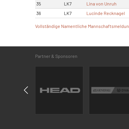
35
LK7
Lina von Unruh
36
LK7
Lucinde Recknagel
Vollständige Namentliche Mannschaftsmeldung
Partner & Sponsoren