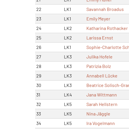
22
LK1
Savannah Broadus
23
LK1
Emily Meyer
24
LK2
Katharina Rothacker
25
LK2
Larissa Ernst
26
LK1
Sophie-Charlotte Sc
27
LK3
Julika Hofele
28
LK3
Patrizia Bolz
29
LK3
Annabell Lücke
30
LK3
Beatrice Solisch-Gra
31
LK4
Jana Wittmann
32
LK5
Sarah Hellstern
33
LK5
Nina Jäggle
34
LK5
Ira Vogelmann