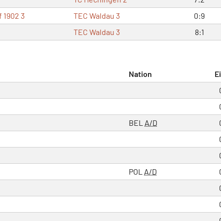
 1902 3
TEC Waldau 3
0:9
TEC Waldau 3
8:1
Nation
E
BEL
A/D
POL
A/D