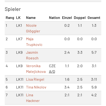
Spieler
Rang
LK
Name
Nation
Einzel
Doppel
Gesamt
1
LK1
Nicole
0:2
1:1
1:3
Glöggler
2
LK7
Maja
0:0
0:0
0:0
Trupkovic
3
LK9
Jasmin
2:4
3:3
5:7
Roesch
4
LK9
Veronika
CZE
1:1
2:0
3:1
Matejickova
A/D
5
LK11
Lisa Riegel
1:6
2:5
3:11
6
LK11
Tina Nikolov
3:4
2:5
5:9
7
LK11
Lina
2:1
2:1
4:2
Hackner