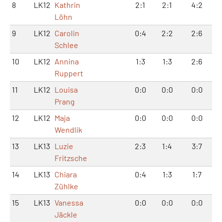
8
LK12
Kathrin
2:1
2:1
4:2
Löhn
9
LK12
Carolin
0:4
2:2
2:6
Schlee
10
LK12
Annina
1:3
1:3
2:6
Ruppert
11
LK12
Louisa
0:0
0:0
0:0
Prang
12
LK12
Maja
0:0
0:0
0:0
Wendlik
13
LK13
Luzie
2:3
1:4
3:7
Fritzsche
14
LK13
Chiara
0:4
1:3
1:7
Zühlke
15
LK13
Vanessa
0:0
0:0
0:0
Jäckle