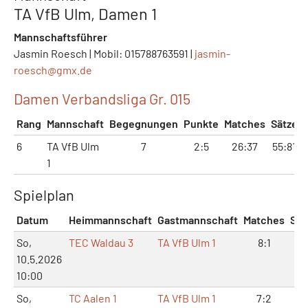
TA VfB Ulm, Damen 1
Mannschaftsführer
Jasmin Roesch | Mobil: 015788763591 |
jasmin-
roesch@
gmx.de
Damen Verbandsliga Gr. 015
Rang
Mannschaft
Begegnungen
Punkte
Matches
Sätze
6
TA VfB Ulm
7
2:5
26:37
55:81
1
Spielplan
Datum
Heimmannschaft
Gastmannschaft
Matches
Sät
So,
TEC Waldau 3
TA VfB Ulm 1
8:1
17
10.5.2026
10:00
So,
TC Aalen 1
TA VfB Ulm 1
7:2
15