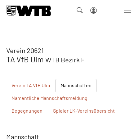
Skip to main navigation
Springe zum Seiteninhalt
Skip to page footer
Verein 20621
TA VfB Ulm
WTB Bezirk F
Verein
TA VfB Ulm
Mannschaften
Namentliche
Mannschaftsmeldung
Begegnungen
Spieler
LK-Vereinsübersicht
Mannschaft