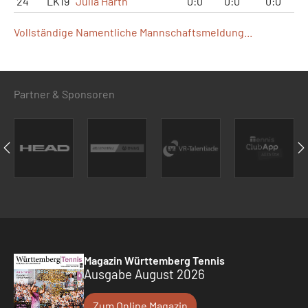
24
LK19
Julia Harth
0:0
0:0
0:0
Vollständige Namentliche Mannschaftsmeldung...
Partner & Sponsoren
Magazin Württemberg Tennis
Ausgabe August 2026
Zum Online Magazin