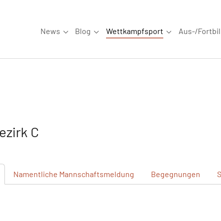
News
Blog
Wettkampfsport
Aus-/Fortbi
Submenu for "News"
Submenu for "Blog"
Submenu for "W
zirk C
Namentliche
Mannschaftsmeldung
Begegnungen
S