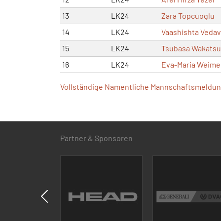
13
LK24
Zara Topcuoglu
14
LK24
Vaashishta Veda
15
LK24
Tsubasa Wakatsu
16
LK24
Eva-Maria Weime
Vollständige Namentliche Mannschaftsmeldung
Partner & Sponsoren