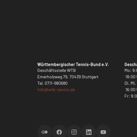
Württembergischer Tennis-Bund e.V.
Geschä
Geschäftsstelle WTB
Mo: 9:
Emerholzweg 79, 70439 Stuttgart
18:00 
Tel.
0711-980680
Di, Mi
info@
wtb-tennis.de
16:00 
Fr: 9:
ScoreGO
Facebook
Instagram
LinkedIn
YouTube