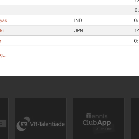
0:
vyas
IND
0:
ki
JPN
1:
r
0:
...