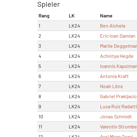
Spieler
Rang
LK
Name
1
LK24
Ben Aichele
2
LK24
Eric Ioan Damian
3
LK24
Marlie Deggelma
4
LK24
Achintya Hegde
5
LK24
Ioannis Kapsiman
6
LK24
Antonia Kraft
7
LK24
Noah Löns
8
LK24
Gabriel Prakljacic
9
LK24
Luca Ruiz Radatti
10
LK24
Jonas Schmidt
11
LK24
Valentin Strombe
12
LK24
Arel Mirza Tezel