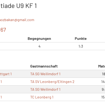
tiade U9 KF 1
aozbakan@
gmail.com
167
Begegnungen
Punkte
4
1:3
Gastmannschaft
Mat
ttgart 1
TA SG Weilimdorf 1
1
 1
TA SV Leonberg/Eltingen 2
14
TA SG Weilimdorf 1
9
 1
TC Leonberg 1
15