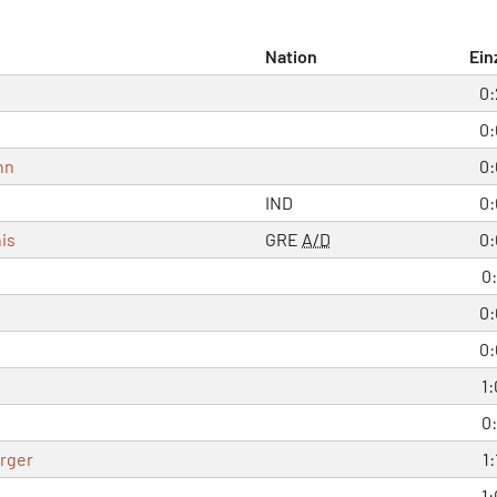
Nation
Ein
0:
0:
nn
0:
IND
0:
is
GRE
A/D
0:
0:
0:
0:
1:
0:
rger
1:
1: