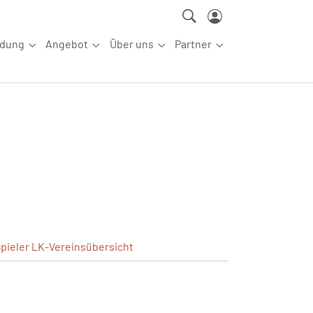
ldung
Angebot
Über uns
Partner
ettkampfsport"
Submenu for "Aus-/Fortbildung"
Submenu for "Angebot"
Submenu for "Über uns"
Submenu for "Partn
pieler
LK-Vereinsübersicht