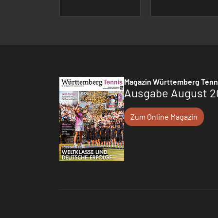
Magazin Württemberg Tenn
Ausgabe August 2
Zum Online Magazin