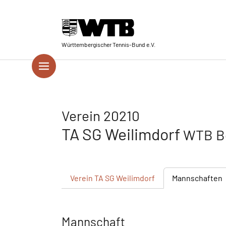
Skip to main navigation
Springe zum Seiteninhalt
Skip to page footer
Württembergischer Tennis-Bund e.V.
Verein 20210
TA SG Weilimdorf
WTB Be
Verein
TA SG Weilimdorf
Mannschaften
Mannschaft