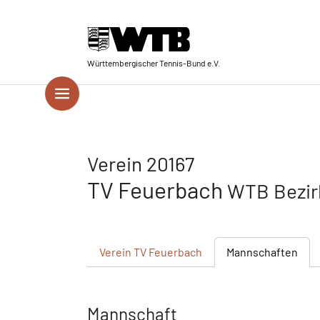
Skip to main navigation
Springe zum Seiteninhalt
Skip to page footer
Württembergischer Tennis-Bund e.V.
Verein 20167
TV Feuerbach
WTB Bezir
Verein
TV Feuerbach
Mannschaften
Mannschaft