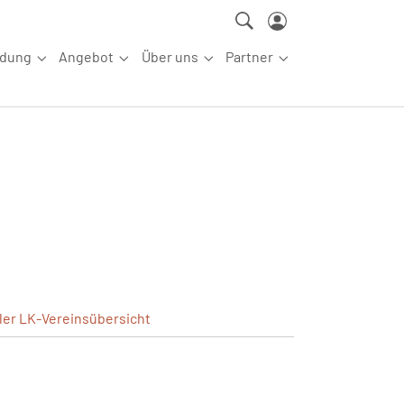
ldung
Angebot
Über uns
Partner
ettkampfsport"
Submenu for "Aus-/Fortbildung"
Submenu for "Angebot"
Submenu for "Über uns"
Submenu for "Partn
ler
LK-Vereinsübersicht