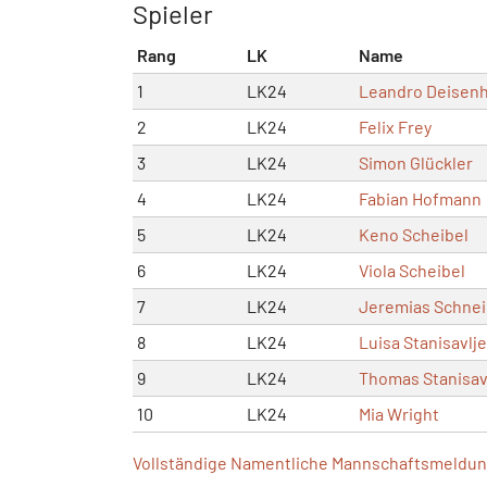
Spieler
Rang
LK
Name
1
LK24
Leandro Deisenh
2
LK24
Felix Frey
3
LK24
Simon Glückler
4
LK24
Fabian Hofmann
5
LK24
Keno Scheibel
6
LK24
Viola Scheibel
7
LK24
Jeremias Schnei
8
LK24
Luisa Stanisavlje
9
LK24
Thomas Stanisav
10
LK24
Mia Wright
Vollständige Namentliche Mannschaftsmeldung