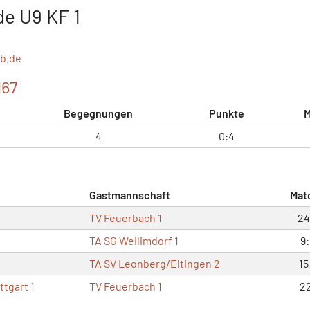
de U9 KF 1
b.de
167
Begegnungen
Punkte
M
4
0:4
Gastmannschaft
Mat
TV Feuerbach 1
24
TA SG Weilimdorf 1
9
TA SV Leonberg/Eltingen 2
15
ttgart 1
TV Feuerbach 1
2