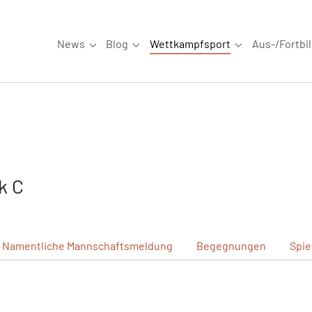
News
Blog
Wettkampfsport
Aus-/Fortbi
Submenu for "News"
Submenu for "Blog"
Submenu for "W
k C
Namentliche
Mannschaftsmeldung
Begegnungen
Spie