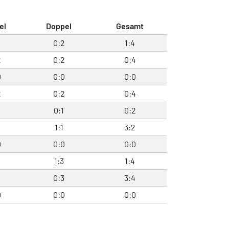
el
Doppel
Gesamt
2
0:2
1:4
2
0:2
0:4
0
0:0
0:0
2
0:2
0:4
1
0:1
0:2
1
1:1
3:2
0
0:0
0:0
1
1:3
1:4
0:3
3:4
0
0:0
0:0