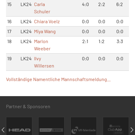
15
LK24
Carla
4:0
2:2
6:2
Schuler
16
LK24
Chiara Voelz
0:0
0:0
0:0
17
LK24
Miya Wang
0:0
0:0
0:0
18
LK24
Marlon
2:1
1:2
3:3
Weeber
19
LK24
Ilvy
0:0
0:0
0:0
Willersen
Vollständige Namentliche Mannschaftsmeldung...
Partner & Sponsoren