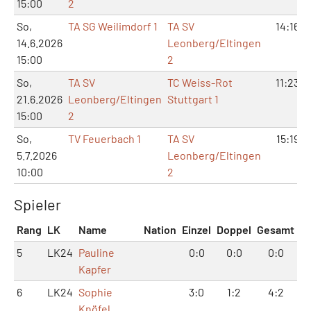
15:00
2
So,
TA SG Weilimdorf 1
TA SV
14:16
14.6.2026
Leonberg/Eltingen
15:00
2
So,
TA SV
TC Weiss-Rot
11:23
21.6.2026
Leonberg/Eltingen
Stuttgart 1
15:00
2
So,
TV Feuerbach 1
TA SV
15:19
5.7.2026
Leonberg/Eltingen
10:00
2
Spieler
Rang
LK
Name
Nation
Einzel
Doppel
Gesamt
5
LK24
Pauline
0:0
0:0
0:0
Kapfer
6
LK24
Sophie
3:0
1:2
4:2
Knöfel