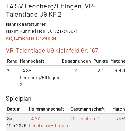
TA SV Leonberg/Eltingen, VR-
Talentiade U9 KF 2
Mannschaftsführer
Maxim Kühnle | Mobil: 01721734567 |
katja_michaelis@
web.de
VR-Talentiade U9 Kleinfeld Gr. 167
Rang
Mannschaft
Begegnungen
Punkte
Matches
2
TA SV
4
3:1
70:56
Leonberg/Eltingen
2
Spielplan
Datum
Heimmannschaft
Gastmannschaft
Matches
So,
TA SV
TC Leonberg 1
24:4
10.5.2026
Leonberg/Eltingen