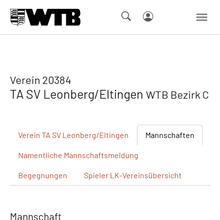
Skip to main navigation
Springe zum Seiteninhalt
Skip to page footer
Verein 20384
TA SV Leonberg/Eltingen
WTB Bezirk C
Verein
TA SV Leonberg/Eltingen
Mannschaften
Namentliche
Mannschaftsmeldung
Begegnungen
Spieler
LK-Vereinsübersicht
Mannschaft