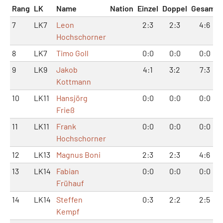
Rang
LK
Name
Nation
Einzel
Doppel
Gesamt
7
LK7
Leon
2:3
2:3
4:6
Hochschorner
8
LK7
Timo Goll
0:0
0:0
0:0
9
LK9
Jakob
4:1
3:2
7:3
Kottmann
10
LK11
Hansjörg
0:0
0:0
0:0
Frieß
11
LK11
Frank
0:0
0:0
0:0
Hochschorner
12
LK13
Magnus Boni
2:3
2:3
4:6
13
LK14
Fabian
0:0
0:0
0:0
Frühauf
14
LK14
Steffen
0:3
2:2
2:5
Kempf