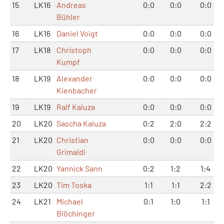
15
LK16
Andreas
0:0
0:0
0:0
Bühler
16
LK16
Daniel Voigt
0:0
0:0
0:0
17
LK18
Christoph
0:0
0:0
0:0
Kumpf
18
LK19
Alexander
0:0
0:0
0:0
Kienbacher
19
LK19
Ralf Kaluza
0:0
0:0
0:0
20
LK20
Sascha Kaluza
0:2
2:0
2:2
21
LK20
Christian
0:0
0:0
0:0
Grimaldi
22
LK20
Yannick Sann
0:2
1:2
1:4
23
LK20
Tim Toska
1:1
1:1
2:2
24
LK21
Michael
0:1
1:0
1:1
Blöchinger