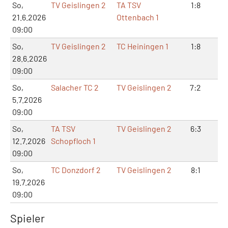
So,
TV Geislingen 2
TA TSV
1:8
2:
21.6.2026
Ottenbach 1
09:00
So,
TV Geislingen 2
TC Heiningen 1
1:8
5:
28.6.2026
09:00
So,
Salacher TC 2
TV Geislingen 2
7:2
16
5.7.2026
09:00
So,
TA TSV
TV Geislingen 2
6:3
12
12.7.2026
Schopfloch 1
09:00
So,
TC Donzdorf 2
TV Geislingen 2
8:1
17
19.7.2026
09:00
Spieler