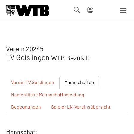
Skip to main navigation
Springe zum Seiteninhalt
Skip to page footer
Verein 20245
TV Geislingen
WTB Bezirk D
Verein
TV Geislingen
Mannschaften
Namentliche
Mannschaftsmeldung
Begegnungen
Spieler
LK-Vereinsübersicht
Mannschaft