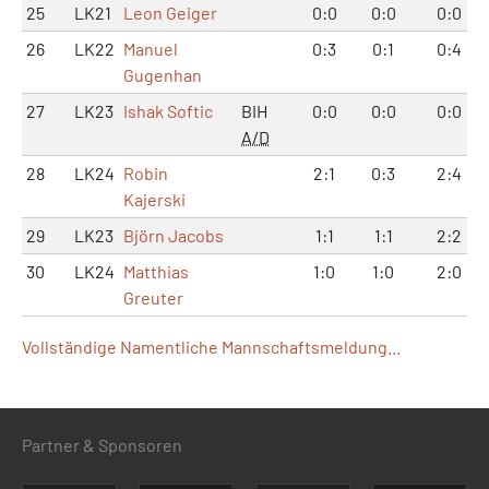
25
LK21
Leon Geiger
0:0
0:0
0:0
26
LK22
Manuel
0:3
0:1
0:4
Gugenhan
27
LK23
Ishak Softic
BIH
0:0
0:0
0:0
A/D
28
LK24
Robin
2:1
0:3
2:4
Kajerski
29
LK23
Björn Jacobs
1:1
1:1
2:2
30
LK24
Matthias
1:0
1:0
2:0
Greuter
Vollständige Namentliche Mannschaftsmeldung...
Partner & Sponsoren