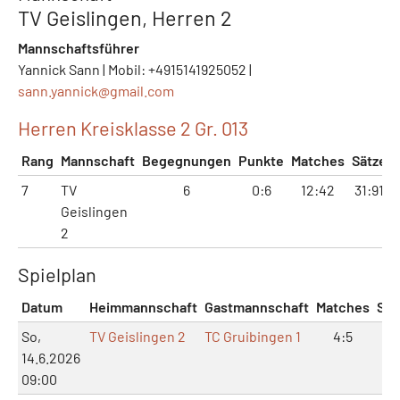
TV Geislingen, Herren 2
Mannschaftsführer
Yannick Sann | Mobil: +4915141925052 |
sann.yannick@
gmail.com
Herren Kreisklasse 2 Gr. 013
Rang
Mannschaft
Begegnungen
Punkte
Matches
Sätze
7
TV
6
0:6
12:42
31:91
Geislingen
2
Spielplan
Datum
Heimmannschaft
Gastmannschaft
Matches
Sät
So,
TV Geislingen 2
TC Gruibingen 1
4:5
9:
14.6.2026
09:00